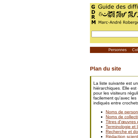
Personnes
Coll
Plan du site
La liste suivante est 
hiérarchiques. Elle es
pour les visiteurs régu
facilement qu'avec les
indiqués entre crochets
Noms de perso
Noms de collecti
Titres d'œuvres 
Terminologie et
Recherche et d
Rédaction scient