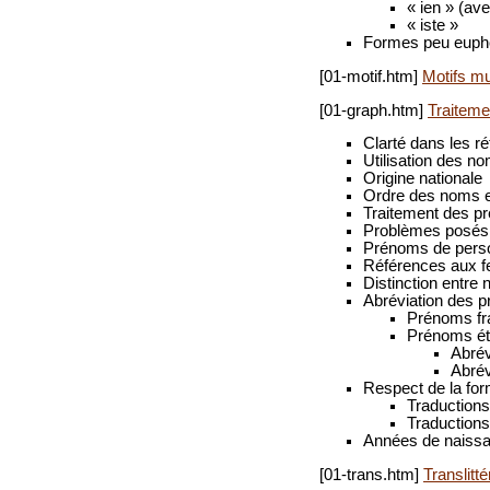
« ien » (av
« iste »
Formes peu euphon
[01-motif.htm]
Motifs m
[01-graph.htm]
Traiteme
Clarté dans les 
Utilisation des n
Origine nationale
Ordre des noms 
Traitement des p
Problèmes posés 
Prénoms de pers
Références aux f
Distinction entre
Abréviation des 
Prénoms fr
Prénoms ét
Abrév
Abrév
Respect de la fo
Traductions
Traductions
Années de naissa
[01-trans.htm]
Translitt