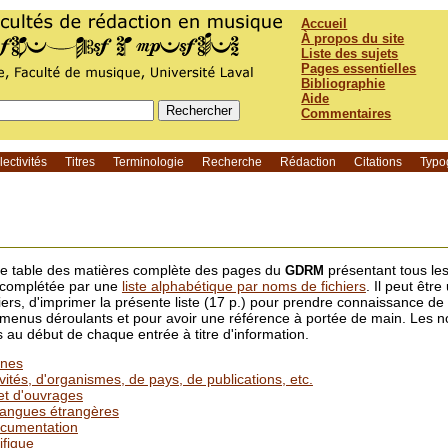
Accueil
À propos du site
Liste des sujets
Pages essentielles
Bibliographie
Aide
Commentaires
ectivités
Titres
Terminologie
Recherche
Rédaction
Citations
Typo
une table des matières complète des pages du
présentant tous le
GDRM
t complétée par une
liste alphabétique par noms de fichiers
. Il peut être
liers, d'imprimer la présente liste (17 p.) pour prendre connaissance d
 menus déroulants et pour avoir une référence à portée de main. Les n
 au début de chaque entrée à titre d'information.
nnes
vités, d'organismes, de pays, de publications, etc.
et d'ouvrages
 langues étrangères
ocumentation
ifique