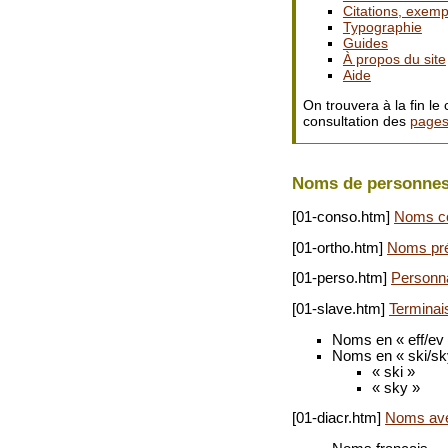
Citations, exemp
Typographie
Guides
À propos du site
Aide
On trouvera à la fin l
consultation des
pages
Noms de personne
[01-conso.htm]
Noms co
[01-ortho.htm]
Noms pré
[01-perso.htm]
Personn
[01-slave.htm]
Terminai
Noms en « eff/ev »
Noms en « ski/sk
« ski »
« sky »
[01-diacr.htm]
Noms avec