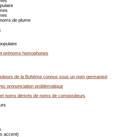
mes
pulaire
mes
mes
noms de plume
s
populaire
t prénoms homophones
iteurs de la Bohême connus sous un nom germanisé
c prononciation problématique
s et noms dérivés de noms de compositeurs
urs
s
ns accent)