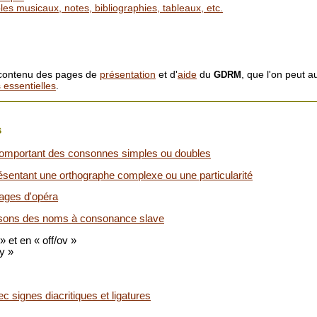
les musicaux, notes, bibliographies, tableaux, etc.
e contenu des pages de
présentation
et d'
aide
du
, que l'on peut au
GDRM
 essentielles
.
s
mportant des consonnes simples ou doubles
sentant une orthographe complexe ou une particularité
ages d'opéra
sons des noms à consonance slave
 et en « off/ov »
y »
 signes diacritiques et ligatures