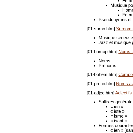
Fem
Musique po
Hom
Fem
Pseudonymes et 
[01-surno.htm]
Surnom
Musique sérieuse
Jazz et musique 
[01-homop.htm]
Noms e
Noms
Prénoms
[01-bohem.htm]
Compos
[01-prono.htm]
Noms ave
[01-adjec.htm]
Adjectif
Suffixes générate
« ien »
« iste »
« isme »
« isant »
Formes courante
« ien » (sa