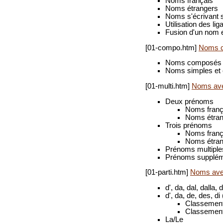
Noms français
Noms étrangers
Noms s'écrivant 
Utilisation des lig
Fusion d'un nom e
[01-compo.htm]
Noms c
Noms composés e
Noms simples et 
[01-multi.htm]
Noms ave
Deux prénoms
Noms franç
Noms étran
Trois prénoms
Noms franç
Noms étran
Prénoms multiple
Prénoms supplémen
[01-parti.htm]
Noms avec
d', da, dal, dalla, d
d', da, de, des, di 
Classemen
Classemen
La/Le