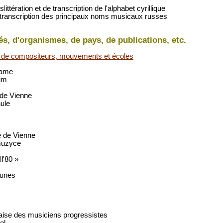
ittération et de transcription de l'alphabet cyrillique
et transcription des principaux noms musicaux russes
és, d'organismes, de pays, de publications, etc.
de compositeurs, mouvements et écoles
Dame
im
 de Vienne
ule
 de Vienne
muzyce
l'80 »
eunes
aise des musiciens progressistes
ol