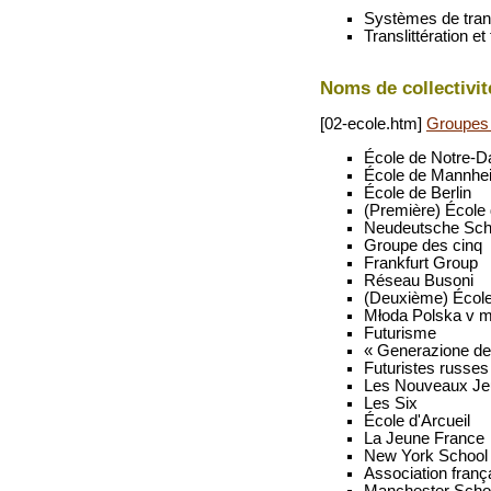
Systèmes de transl
Translittération 
Noms de collectivit
[02-ecole.htm]
Groupes 
École de Notre-
École de Mannhe
École de Berlin
(Première) École
Neudeutsche Sch
Groupe des cinq
Frankfurt Group
Réseau Busoni
(Deuxième) École
Młoda Polska v 
Futurisme
« Generazione del
Futuristes russes
Les Nouveaux J
Les Six
École d'Arcueil
La Jeune France
New York School
Association franç
Manchester Scho