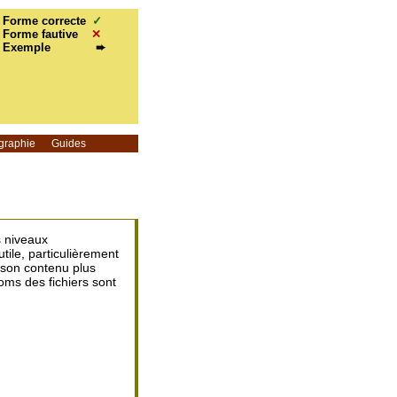
Forme correcte
✓
Forme fautive
✕
Exemple
➨
graphie
Guides
s niveaux
 utile, particulièrement
e son contenu plus
oms des fichiers sont