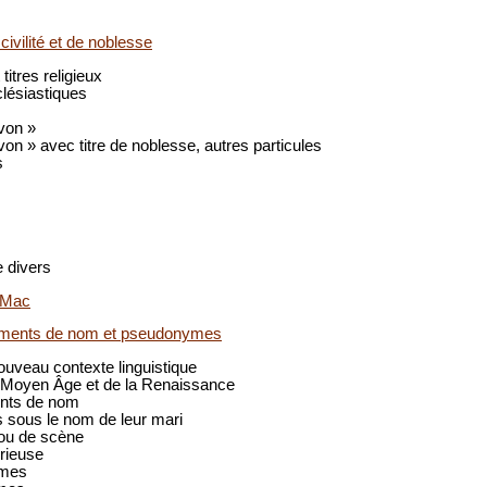
 civilité et de noblesse
t titres religieux
lésiastiques
 von »
von » avec titre de noblesse, autres particules
s
e divers
 Mac
ments de nom et pseudonymes
ouveau contexte linguistique
Moyen Âge et de la Renaissance
nts de nom
sous le nom de leur mari
ou de scène
rieuse
mes