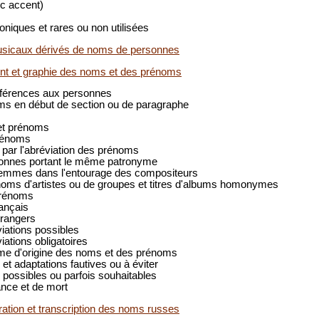
ec accent)
iques et rares ou non utilisées
usicaux dérivés de noms de personnes
nt et graphie des noms et des prénoms
références aux personnes
oms en début de section ou de paragraphe
et prénoms
rénoms
par l'abréviation des prénoms
onnes portant le même patronyme
emmes dans l'entourage des compositeurs
 noms d'artistes ou de groupes et titres d'albums homonymes
prénoms
ançais
rangers
iations possibles
iations obligatoires
rme d'origine des noms et des prénoms
 et adaptations fautives ou à éviter
 possibles ou parfois souhaitables
nce et de mort
ération et transcription des noms russes