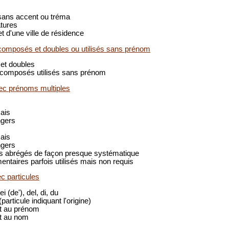
sans accent ou tréma
atures
t d'une ville de résidence
omposés et doubles ou utilisés sans prénom
t doubles
composés utilisés sans prénom
c prénoms multiples
ais
gers
ais
gers
s abrégés de façon presque systématique
taires parfois utilisés mais non requis
 particules
ei (de'), del, di, du
(particule indiquant l'origine)
t au prénom
t au nom