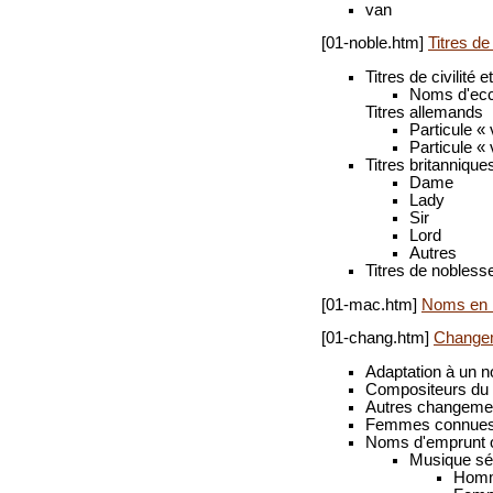
van
[01-noble.htm]
Titres de
Titres de civilité e
Noms d'ecc
Titres allemands
Particule «
Particule « 
Titres britannique
Dame
Lady
Sir
Lord
Autres
Titres de nobless
[01-mac.htm]
Noms en
[01-chang.htm]
Change
Adaptation à un n
Compositeurs du 
Autres changeme
Femmes connues 
Noms d'emprunt 
Musique sé
Hom