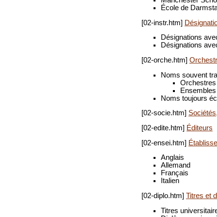
École de Darmsta
[02-instr.htm]
Désignati
Désignations avec 
Désignations avec
[02-orche.htm]
Orchest
Noms souvent tra
Orchestres
Ensembles 
Noms toujours écr
[02-socie.htm]
Sociétés
[02-edite.htm]
Éditeurs
[02-ensei.htm]
Établiss
Anglais
Allemand
Français
Italien
[02-diplo.htm]
Titres et 
Titres universitair