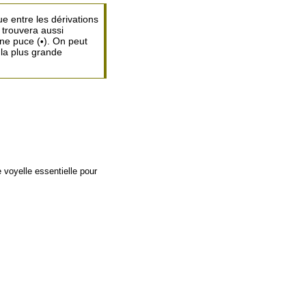
ue entre les dérivations
 trouvera aussi
une puce (
). On peut
•
 la plus grande
e voyelle essentielle pour