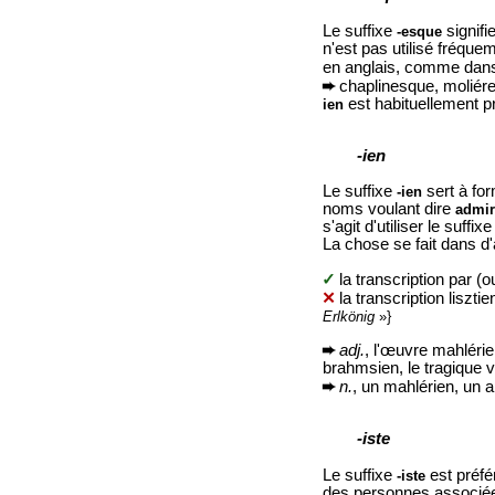
Le suffixe
signifi
-esque
n'est pas utilisé fréqu
en anglais, comme da
➨
chaplinesque, moliére
est habituellement pr
ien
-ien
Le suffixe
sert à for
-ien
noms voulant dire
admir
s'agit d'utiliser le suf
La chose se fait dans d'
✓
la transcription par (o
✕
la transcription liszti
Erlkönig
»}
➨
adj.
, l'œuvre mahlérie
brahmsien, le tragique 
➨
n.
, un mahlérien, un a
-iste
Le suffixe
est préfé
-iste
des personnes associées