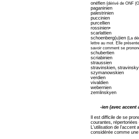
onéfien
{dérivé de ONF (Of
paganinien
palestrinien
puccinien
purcellien
rossinien•
scarlattien
schoenberg(u)ien
{La dé
lettre au mot. Elle présen
savoir comment se prononc
schubertien
scriabinien
straussien
stravinskien, stravinsk
szymanowskien
verdien
vivaldien
webernien
zemlinskyen
-ien (avec accent a
Il est difficile de se p
courantes, répertoriées
L'utilisation de l'accent
considérée comme une 