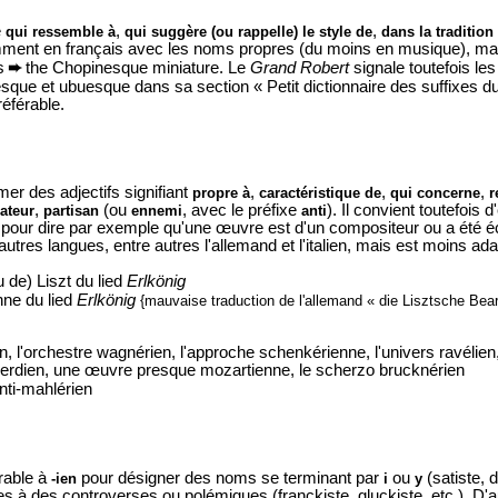
e
,
,
qui ressemble à
qui suggère (ou rappelle) le style de
dans la tradition
emment en français avec les noms propres (du moins en musique), mais
ns
➨
the Chopinesque miniature. Le
Grand Robert
signale toutefois le
sque et ubuesque dans sa section « Petit dictionnaire des suffixes du
éférable.
mer des adjectifs signifiant
,
,
,
propre à
caractéristique de
qui concerne
r
,
(ou
, avec le préfixe
). Il convient toutefois d
ateur
partisan
ennemi
anti
fixe pour dire par exemple qu'une œuvre est d'un compositeur ou a été é
autres langues, entre autres l'allemand et l'italien, mais est moins ad
u de) Liszt du lied
Erlkönig
enne du lied
Erlkönig
{mauvaise traduction de l'allemand « die Lisztsche Bea
n, l'orchestre wagnérien, l'approche schenkérienne, l'univers ravélien,
verdien, une œuvre presque mozartienne, le scherzo brucknérien
nti-mahlérien
rable à
pour désigner des noms se terminant par
ou
(satiste, 
-ien
i
y
 à des controverses ou polémiques (franckiste, gluckiste, etc.). D