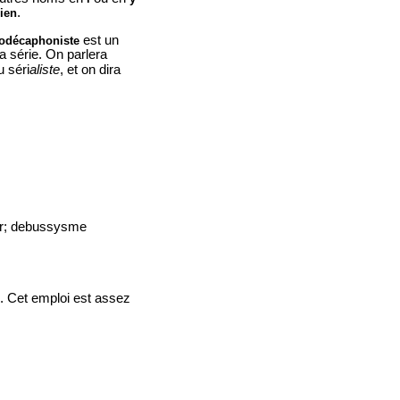
.
-ien
est un
odécaphoniste
a série. On parlera
 séri
aliste
, et on dira
er; debussysme
. Cet emploi est assez