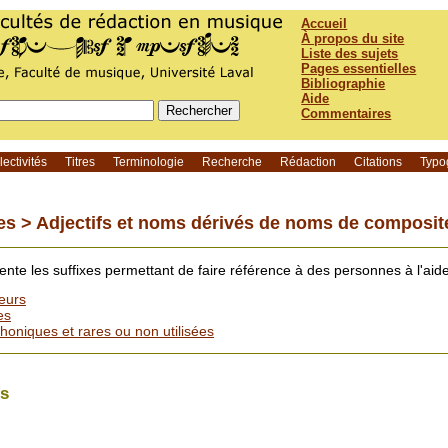
Accueil
À propos du site
Liste des sujets
Pages essentielles
Bibliographie
Aide
Commentaires
ectivités
Titres
Terminologie
Recherche
Rédaction
Citations
Typo
es >
Adjectifs et noms dérivés de noms de composit
te les suffixes permettant de faire référence à des personnes à l'aide 
eurs
es
oniques et rares ou non utilisées
rs