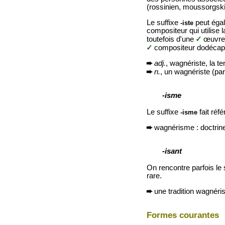
(rossinien, moussorgskie
Le suffixe
peut égal
-iste
compositeur qui utilise
toutefois d'une
✓
œuvre
✓
compositeur dodécaph
➨
adj.
, wagnériste, la t
➨
n.
, un wagnériste (pa
-isme
Le suffixe
fait réf
-isme
➨
wagnérisme : doctrin
-isant
On rencontre parfois le 
rare.
➨
une tradition wagnéri
Formes courantes