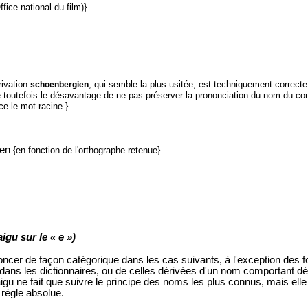
fice national du film)}
rivation
, qui semble la plus usitée, est techniquement correcte
schoenbergien
te toutefois le désavantage de ne pas préserver la prononciation du nom du com
e le mot-racine.}
yen
{en fonction de l'orthographe retenue}
igu sur le « e »)
rononcer de façon catégorique dans les cas suivants, à l'exception des 
 dans les dictionnaires, ou de celles dérivées d'un nom comportant dé
 aigu ne fait que suivre le principe des noms les plus connus, mais elle
règle absolue.