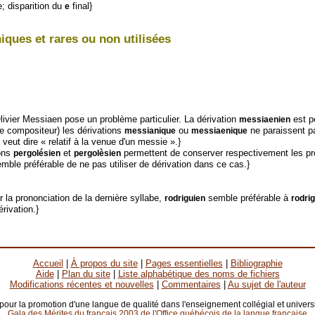
e; disparition du
final}
e
ques et rares ou non utilisées
livier Messiaen pose un problème particulier. La dérivation
est p
messiaenien
 le compositeur) les dérivations
ou
ne paraissent p
messianique
messiaenique
) veut dire « relatif à la venue d'un messie ».}
ions
et
permettent de conserver respectivement les pro
pergolésien
pergolèsien
semble préférable de ne pas utiliser de dérivation dans ce cas.}
 la prononciation de la dernière syllabe,
semble préférable à
rodriguien
rodrig
rivation.}
Accueil
|
À propos du site
|
Pages essentielles
|
Bibliographie
Aide
|
Plan du site
|
Liste alphabétique des noms de fichiers
Modifications récentes et nouvelles
|
Commentaires
|
Au sujet de l'auteur
 pour la promotion d'une langue de qualité dans l'enseignement collégial et universi
Gala des Mérites du français 2003 de l'Office québécois de la langue française