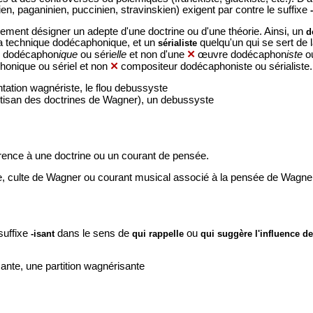
n, paganinien, puccinien, stravinskien) exigent par contre le suffixe
ement désigner un adepte d'une doctrine ou d'une théorie. Ainsi, un
d
 la technique dodécaphonique, et un
quelqu'un qui se sert de l
sérialiste
 dodécaphon
ique
ou séri
elle
et non d'une
✕
œuvre dodécaphon
iste
ou
onique ou sériel et non
✕
compositeur dodécaphoniste ou sérialiste.
entation wagnériste, le flou debussyste
rtisan des doctrines de Wagner), un debussyste
érence à une doctrine ou un courant de pensée.
e, culte de Wagner ou courant musical associé à la pensée de Wagn
suffixe
dans le sens de
ou
-isant
qui rappelle
qui suggère l'influence de
sante, une partition wagnérisante