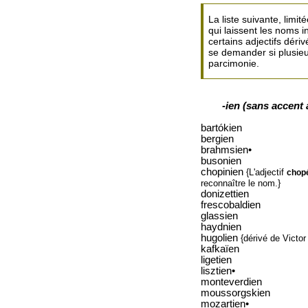
La liste suivante, limi
qui laissent les noms i
certains adjectifs déri
se demander si plusieu
parcimonie.
-ien (sans accent a
bartókien
bergien
brahmsien•
busonien
chopinien
{L'adjectif
chop
reconnaître le nom.}
donizettien
frescobaldien
glassien
haydnien
hugolien
{dérivé de Victo
kafkaïen
ligetien
lisztien•
monteverdien
moussorgskien
mozartien•