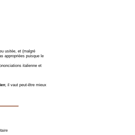
eu usitée, et (malgré
as appropriées puisque le
nonciations italienne et
; il vaut peut-être mieux
ien
taire