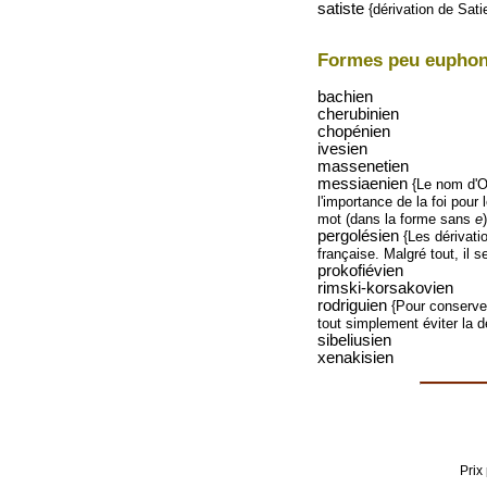
satiste
{dérivation de Sati
Formes peu euphoni
bachien
cherubinien
chopénien
ivesien
massenetien
messiaenien
{Le nom d'O
l'importance de la foi pour
mot (dans la forme sans
e
pergolésien
{Les dérivat
française. Malgré tout, il 
prokofiévien
rimski-korsakovien
rodriguien
{Pour conserver
tout simplement éviter la dé
sibeliusien
xenakisien
Prix