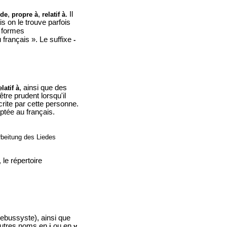
,
,
. Il
 de
propre à
relatif à
 on le trouve parfois
s formes
 français ». Le suffixe
-
, ainsi que des
elatif à
'être prudent lorsqu'il
crite par cette personne.
aptée au français.
rbeitung des Liedes
 le répertoire
debussyste), ainsi que
'autres noms en
ou en
i
y