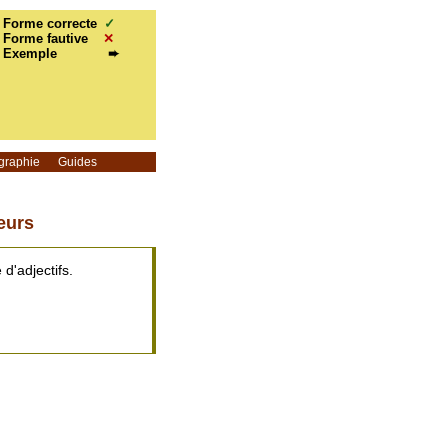
Forme correcte
✓
Forme fautive
✕
Exemple
➨
graphie
Guides
eurs
d'adjectifs.