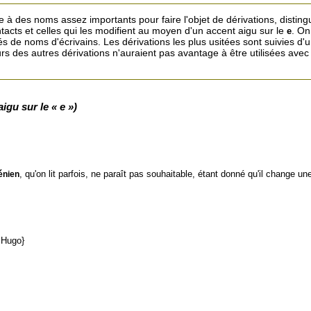
tée à des noms assez importants pour faire l'objet de dérivations, disting
ntacts et celles qui les modifient au moyen d'un accent aigu sur le
. On
e
vés de noms d'écrivains. Les dérivations les plus usitées sont suivies d'
rs des autres dérivations n'auraient pas avantage à être utilisées avec
igu sur le « e »)
, qu'on lit parfois, ne paraît pas souhaitable, étant donné qu'il change un
énien
r Hugo}