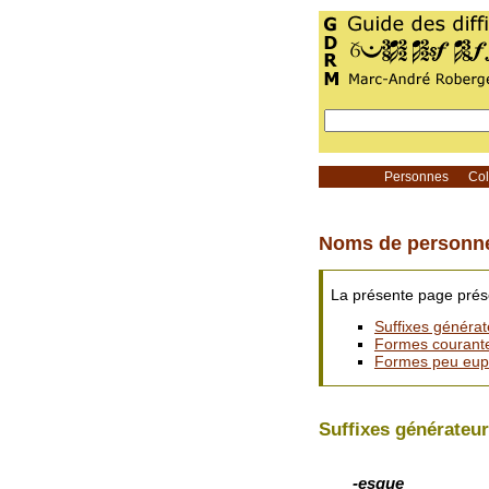
Personnes
Coll
Noms de personn
La présente page présen
Suffixes générat
Formes courant
Formes peu euph
Suffixes générateu
-esque