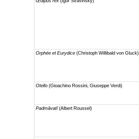
Œdipus rex
(Igor Stravinsky)
Orphée et Eurydice
(Christoph Willibald von Gluck)
Otello
(Gioachino Rossini, Giuseppe Verdi)
Padmâvatî
(Albert Roussel)