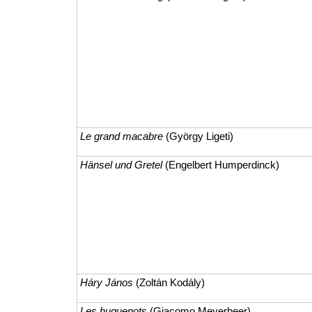
Le grand macabre
(György Ligeti)
Hänsel und Gretel
(Engelbert Humperdinck)
Háry János
(Zoltán Kodály)
Les huguenots
(Giacomo Meyerbeer)