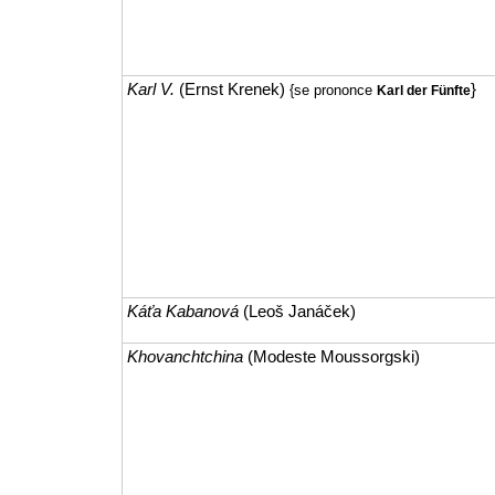
Karl V.
(Ernst Krenek)
}
{se prononce
Karl der Fünfte
Káťa Kabanová
(Leoš Janáček)
Khovanchtchina
(Modeste Moussorgski)