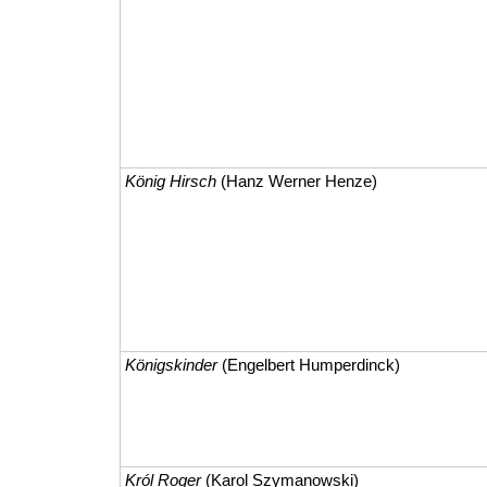
König Hirsch
(Hanz Werner Henze)
Königskinder
(Engelbert Humperdinck)
Król Roger
(Karol Szymanowski)