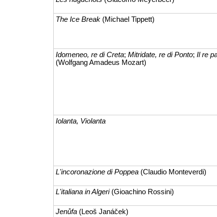
The Ice Break
(Michael Tippett)
Idomeneo, re di Creta
;
Mitridate, re di Ponto
;
Il re p
(Wolfgang Amadeus Mozart)
Iolanta, Violanta
L'incoronazione di Poppea
(Claudio Monteverdi)
L'italiana in Algeri
(Gioachino Rossini)
Jenůfa
(Leoš Janáček)