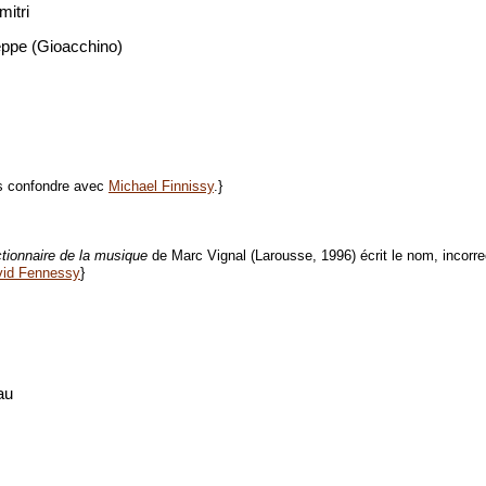
mitri
ppe (Gioacchino)
s confondre avec
Michael Finnissy
.}
ctionnaire de la musique
de Marc Vignal (Larousse, 1996) écrit le nom, incorr
vid Fennessy
}
au