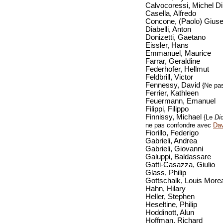
Calvocoressi, Michel Di
Casella, Alfredo
Concone, (Paolo) Giuse
Diabelli, Anton
Donizetti, Gaetano
Eissler, Hans
Emmanuel, Maurice
Farrar, Geraldine
Federhofer, Hellmut
Feldbrill, Victor
Fennessy, David
{Ne pa
Ferrier, Kathleen
Feuermann, Emanuel
Filippi, Filippo
Finnissy, Michael
{Le
Di
ne pas confondre avec
Da
Fiorillo, Federigo
Gabrieli, Andrea
Gabrieli, Giovanni
Galuppi, Baldassare
Gatti-Casazza, Giulio
Glass, Philip
Gottschalk, Louis More
Hahn, Hilary
Heller, Stephen
Heseltine, Philip
Hoddinott, Alun
Hoffman, Richard