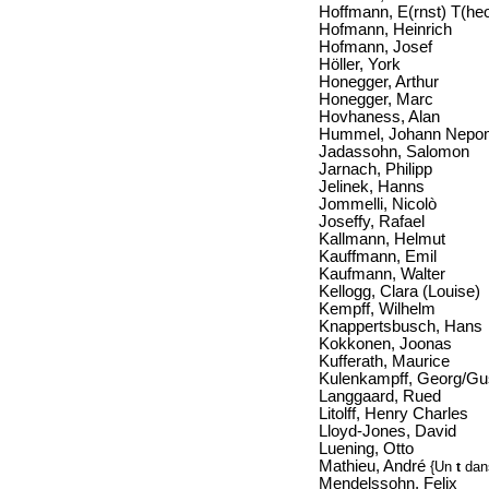
Hoffmann, E(rnst) T(h
Hofmann, Heinrich
Hofmann, Josef
Höller, York
Honegger, Arthur
Honegger, Marc
Hovhaness, Alan
Hummel, Johann Nepo
Jadassohn, Salomon
Jarnach, Philipp
Jelinek, Hanns
Jommelli, Nicolò
Joseffy, Rafael
Kallmann, Helmut
Kauffmann, Emil
Kaufmann, Walter
Kellogg, Clara (Louise)
Kempff, Wilhelm
Knappertsbusch, Hans
Kokkonen, Joonas
Kufferath, Maurice
Kulenkampff, Georg/Gu
Langgaard, Rued
Litolff, Henry Charles
Lloyd-Jones, David
Luening, Otto
Mathieu, André
{Un
dans
t
Mendelssohn, Felix