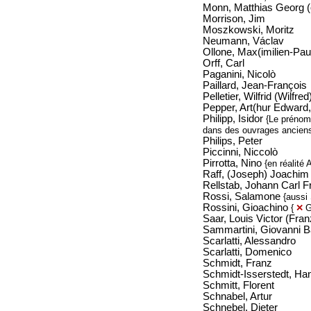
Monn, Matthias Georg (
Morrison, Jim
Moszkowski, Moritz
Neumann, Václav
Ollone, Max(imilien-Paul
Orff, Carl
Paganini, Nicolò
Paillard, Jean-François
Pelletier, Wilfrid (Wilfred
Pepper, Art(hur Edward, 
Philipp, Isidor
{Le prénom
dans des ouvrages ancien
Philips, Peter
Piccinni, Niccolò
Pirrotta, Nino
{en réalité 
Raff, (Joseph) Joachim
Rellstab, Johann Carl Fr
Rossi, Salamone
{aussi
Rossini, Gioachino
{
✕
G
Saar, Louis Victor (Fran
Sammartini, Giovanni Ba
Scarlatti, Alessandro
Scarlatti, Domenico
Schmidt, Franz
Schmidt-Isserstedt, Ha
Schmitt, Florent
Schnabel, Artur
Schnebel, Dieter