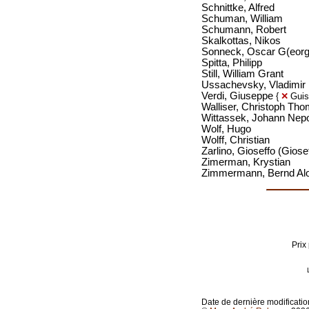
Schnittke, Alfred
Schuman, William
Schumann, Robert
Skalkottas, Nikos
Sonneck, Oscar G(eorg
Spitta, Philipp
Still, William Grant
Ussachevsky, Vladimir
Verdi, Giuseppe
{
✕
Guis
Walliser, Christoph Th
Wittassek, Johann Ne
Wolf, Hugo
Wolff, Christian
Zarlino, Gioseffo (Giose
Zimerman, Krystian
Zimmermann, Bernd Alo
Prix
Date de dernière modificatio