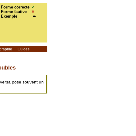
Forme correcte
✓
Forme fautive
✕
Exemple
➨
graphie
Guides
oubles
e-versa pose souvent un