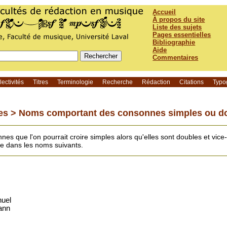
Accueil
À propos du site
Liste des sujets
Pages essentielles
Bibliographie
Aide
Commentaires
ectivités
Titres
Terminologie
Recherche
Rédaction
Citations
Typo
es >
Noms comportant des consonnes simples ou d
es que l'on pourrait croire simples alors qu'elles sont doubles et vic
e dans les noms suivants.
nuel
ann