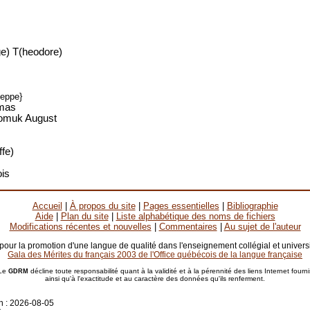
e) T(heodore)
eppe}
omas
pomuk August
ffe)
is
Accueil
|
À propos du site
|
Pages essentielles
|
Bibliographie
Aide
|
Plan du site
|
Liste alphabétique des noms de fichiers
Modifications récentes et nouvelles
|
Commentaires
|
Au sujet de l'auteur
 pour la promotion d'une langue de qualité dans l'enseignement collégial et universi
Gala des Mérites du français 2003 de l'Office québécois de la langue française
Le
décline toute responsabilité quant à la validité et à la pérennité des liens Internet fourni
GDRM
ainsi qu'à l'exactitude et au caractère des données qu'ils renferment.
n :
2026-08-05