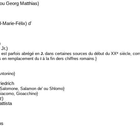
ou Georg Matthias)
-Marie-Félix) d'
)
Jr.)
e
 est parfois abrégé en
dans certaines sources du début du XX
siècle, com
J.
s en remplacement du
à la fin ders chiffres romains.}
i
Antonino}
iedrich
 Salomone, Salamon de' ou Shlomo}
iacomo, Gioacchino}
z)
ttista
ns