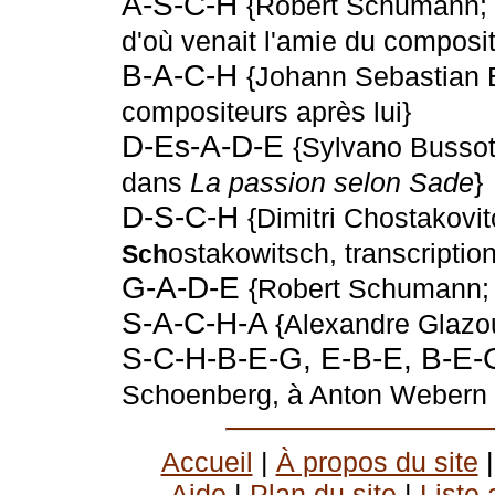
A-S-C-H
{Robert Schumann; le
d'où venait l'amie du composit
B-A-C-H
{Johann Sebastian 
compositeurs après lui}
D-Es-A-D-E
{Sylvano Bussot
dans
La passion selon Sade
}
D-S-C-H
{Dimitri Chostakovit
ostakowitsch, transcripti
Sch
G-A-D-E
{Robert Schumann; 
S-A-C-H-A
{Alexandre Glazo
S-C-H-B-E-G, E-B-E, B-E
Schoenberg, à Anton Webern e
Accueil
|
À propos du site
Aide
|
Plan du site
|
Liste