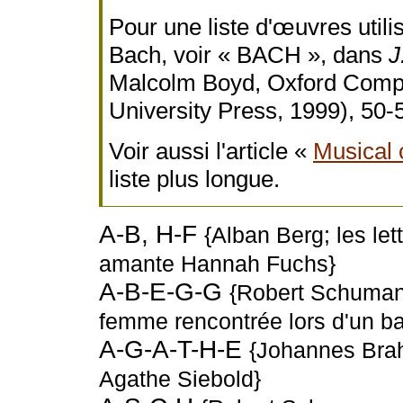
Pour une liste d'œuvres util
Bach, voir « BACH », dans
J
Malcolm Boyd, Oxford Comp
University Press, 1999), 50-
Voir aussi l'article «
Musical 
liste plus longue.
A-B, H-F
{Alban Berg; les let
amante Hannah Fuchs}
A-B-E-G-G
{Robert Schuman
femme rencontrée lors d'un b
A-G-A-T-H-E
{Johannes Brahm
Agathe Siebold}