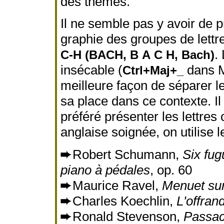
des thèmes.
Il ne semble pas y avoir de 
graphie des groupes de lettr
.
C-H (BACH, B A C H, Bach)
insécable (
dans M
Ctrl+Maj+_
meilleure façon de séparer les
sa place dans ce contexte. Il
préféré présenter les lettr
anglaise soignée, on utilise l
➨
Robert Schumann,
Six fu
piano à pédales
, op. 60
➨
Maurice Ravel,
Menuet su
➨
Charles Koechlin,
L'offran
➨
Ronald Stevenson,
Passac