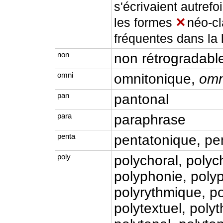
s'écrivaient autrefo
les formes
✕
néo-cl
fréquentes dans la l
non
non rétrogradable
omni
omnitonique,
omn
pan
pantonal
para
paraphrase
penta
pentatonique, pe
poly
polychoral, polyc
polyphonie, poly
polyrythmique, po
polytextuel, pol