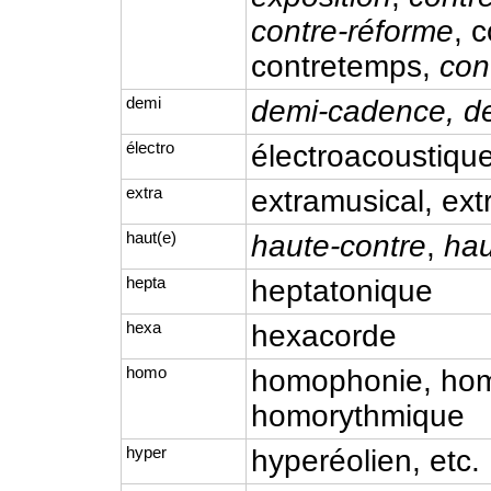
contre-réforme
, 
contretemps,
con
demi
demi-cadence, de
électro
électroacoustique
extra
extramusical, ex
haut(e)
haute-contre
,
hau
hepta
heptatonique
hexa
hexacorde
homo
homophonie, hom
homorythmique
hyper
hyperéolien, etc.