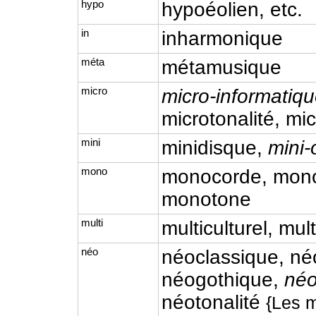
hypo
hypoéolien, etc.
in
inharmonique
méta
métamusique
micro
micro-informatiq
microtonalité, mi
mini
minidisque,
mini-
mono
monocorde, mono
monotone
multi
multiculturel, mu
néo
néoclassique, né
néogothique,
néo
néotonalité
{Les 