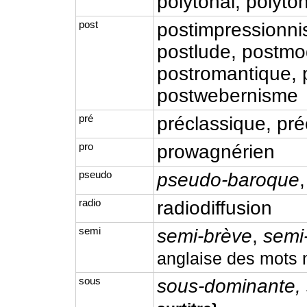
polytonal, polyton
post
postimpressionni
postlude, postm
postromantique,
postwebernisme
pré
préclassique, pré
pro
prowagnérien
pseudo
pseudo-baroque
radio
radiodiffusion
semi
semi-brève
,
semi
anglaise des mots n
sous
sous-dominante, s