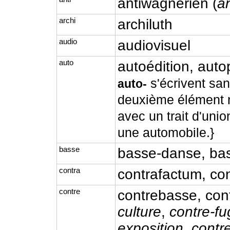
antiwagnérien (
a
archi
archiluth
audio
audiovisuel
auto
autoédition, auto
s'écrivent san
auto-
deuxième élément
avec un trait d'unio
une automobile.}
basse
basse-danse, bas
contra
contrafactum, con
contre
contrebasse, co
culture
,
contre-f
exposition
,
contr