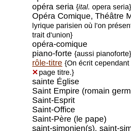
opéra seria
{
ital.
opera seria
Opéra Comique, Théâtre M
lyrique parisien où l'on prése
trait d'union}
opéra-comique
piano-forte
{aussi pianoforte
rôle-titre
{On écrit cependant
✕
page titre.}
sainte Église
Saint Empire (romain germ
Saint-Esprit
Saint-Office
Saint-Père (le pape)
saint-simonien(s), saint-s