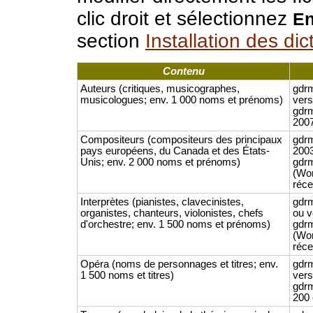
clic droit et sélectionnez
En
section
Installation des dic
Contenu
Auteurs (critiques, musicographes,
gdrm
musicologues; env. 1 000 noms et prénoms)
vers
gdrm
2007
Compositeurs (compositeurs des principaux
gdr
pays européens, du Canada et des États-
2003
Unis; env. 2 000 noms et prénoms)
gdrm
(Wor
réce
Interprètes (pianistes, clavecinistes,
gdrm
organistes, chanteurs, violonistes, chefs
ou v
d'orchestre; env. 1 500 noms et prénoms)
gdrm
(Wor
réce
Opéra (noms de personnages et titres; env.
gdrm
1 500 noms et titres)
vers
gdrm
200 