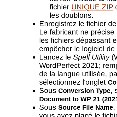
fichier
UNIQUE.ZIP
d
les doublons.
Enregistrez le fichier d
Le fabricant ne précise
les fichiers dépassant 
empêcher le logiciel de
Lancez le
Spell Utility
(
WordPerfect 2021; remp
de la langue utilisée, 
sélectionnez l'onglet
Co
Sous
,
Conversion Type
Document to WP 21 (2021
Sous
,
Source File Name
vous avez placé le fichi