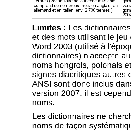
Termes (vocabulaire de la théorie musicale;
gdr
comprend de nombreux mots en anglais, en
vers
allemand et en italien; env. 2 700 termes )
gdr
2007
Limites :
Les dictionnaire
et des mots utilisant le je
Word 2003 (utilisé à l'époq
dictionnaires) n'accepte au
noms hongrois, polonais e
signes diacritiques autres
ANSI sont donc inclus dans 
version 2007, il est cepend
noms.
Les dictionnaires ne cherch
noms de façon systématique