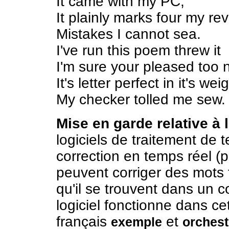
It came with my PC;
It plainly marks four my re
Mistakes I cannot sea.
I've run this poem threw it
I'm sure your pleased too 
It's letter perfect in it's wei
My checker tolled me sew.
Mise en garde relative à 
logiciels de traitement de t
correction en temps réel 
peuvent corriger des mots 
qu'il se trouvent dans un 
logiciel fonctionne dans ce
français
et
exemple
orchest