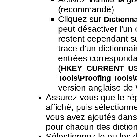
(recommandé)
Cliquez sur
Dictionn
peut désactiver l'un o
restent cependant su
trace d'un dictionnair
entrées corresponda
(
HKEY_CURRENT_USER
Tools\Proofing Tools
version anglaise de
Assurez-vous que le rép
affiché, puis sélection
vous avez ajoutés dans l
pour chacun des diction
Sélectionnez le ou les d