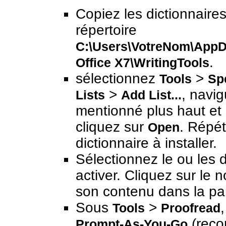
Copiez les dictionnaire
répertoire
C:\Users\VotreNom\AppD
.
Office X7\WritingTools
sélectionnez
>
Tools
Sp
>
, navig
Lists
Add List...
mentionné plus haut et 
cliquez sur
. Répét
Open
dictionnaire à installer.
Sélectionnez le ou les 
activer. Cliquez sur le 
son contenu dans la part
Sous
>
Tools
Proofread
(rec
Prompt-As-You-Go