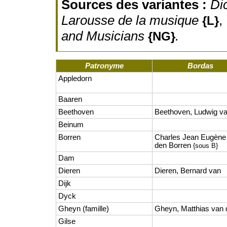
Sources des variantes :
Di
Larousse de la musique
,
{L}
and Musicians
.
{NG}
Patronyme
Bordas
Appledorn
Baaren
Beethoven
Beethoven, Ludwig v
Beinum
Borren
Charles Jean Eugène
den Borren
{sous B}
Dam
Dieren
Dieren, Bernard van
Dijk
Dyck
Gheyn (famille)
Gheyn, Matthias van 
Gilse