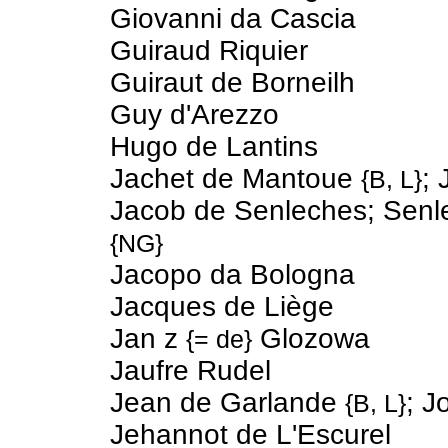
Giovanni da Cascia
Guiraud Riquier
Guiraut de Borneilh
Guy d'Arezzo
Hugo de Lantins
Jachet de Mantoue
;
{B, L}
Jacob de Senleches; Senl
{NG}
Jacopo da Bologna
Jacques de Liège
Jan z
Glozowa
{= de}
Jaufre Rudel
Jean de Garlande
; J
{B, L}
Jehannot de L'Escurel