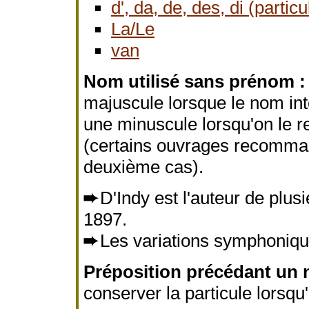
d', da, de, des, di (particu
La/Le
van
Nom utilisé sans prénom :
majuscule lorsque le nom int
une minuscule lorsqu'on le re
(certains ouvrages recomman
deuxième cas).
➨
D'Indy est l'auteur de plu
1897.
➨
Les variations symphoniq
Préposition précédant un n
conserver la particule lorsqu