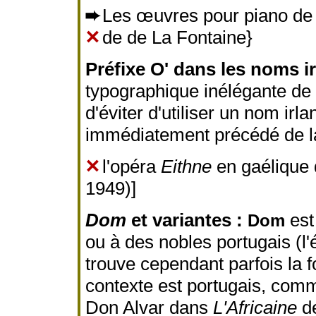
➨
Les œuvres pour piano de 
✕
de de La Fontaine}
Préfixe O' dans les noms ir
typographique inélégante de 
d'éviter d'utiliser un nom irl
immédiatement précédé de l
✕
l'opéra
Eithne
en gaélique 
1949)]
Dom
et variantes :
est 
Dom
ou à des nobles portugais (l
trouve cependant parfois la
contexte est portugais, com
Don Alvar dans
L'Africaine
de