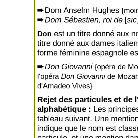
➨
Dom Anselm Hughes
{moin
➨
Dom Sébastien, roi de
[
sic
est un titre donné aux n
Don
titre donné aux dames italie
forme féminine espagnole e
➨
Don Giovanni
{opéra de Mo
l'opéra
Don Giovanni
de Mozar
d'Amadeo Vives}
Rejet des particules et de l
alphabétique :
Les principe
tableau suivant. Une mentio
indique que le nom est classé
particule, et une mention da