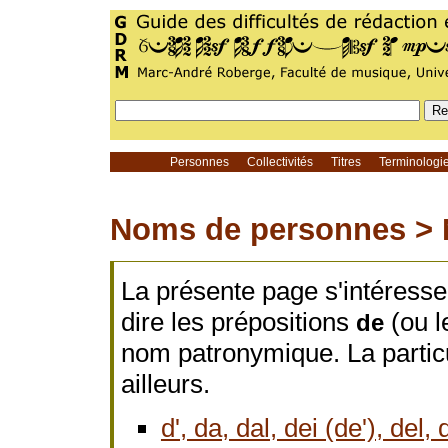
Personnes
Collectivités
Titres
Terminolog
Noms de personnes >
La présente page s'intéresse
dire les prépositions
(ou l
de
nom patronymique. La parti
ailleurs.
d', da, dal, dei (de'), del, 