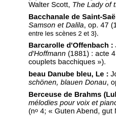
Walter Scott,
The Lady of 
Bacchanale de Saint-Saë
Samson et Dalila
, op. 47 (
.
entre les scènes 2 et 3}
Barcarolle d'Offenbach :
d'Hoffmann
(1881) : acte 4
couplets bacchiques »).
beau Danube bleu, Le :
Jo
schönen, blauen Donau
, 
Berceuse de Brahms (Lul
mélodies pour voix et pian
(n
4; « Guten Abend, gut 
o