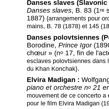
Danses slaves (Slavonic
Danses slaves
, B. 83 (1
s
re
1887)
{arrangements pour or
mains, B. 78 (1878) et 145 (1
Danses polovtsiennes (P
Borodine,
Prince Igor
(1890
chœur » (n
17, fin de l'ac
o
esclaves polovtsiennes dans le
.
du Khan Konchak}
Elvira Madigan :
Wolfgang
piano et orchestre n
21 en
o
mouvement de ce concerto a é
pour le film Elvira Madigan (1