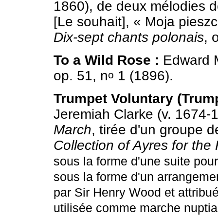
1860), de deux mélodies d
[Le souhait], « Moja pieszc
Dix-sept chants polonais
, 
To a Wild Rose :
Edward 
op. 51, n
1 (1896).
o
Trumpet Voluntary (Trump
Jeremiah Clarke (v. 1674-
March
, tirée d'un groupe d
Collection of Ayres for the
sous la forme d'une suite pou
sous la forme d'un arrangemen
par Sir Henry Wood et attribué
utilisée comme marche nuptiale