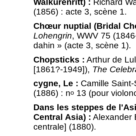
Walkürenritt) :
Richard W
(1856) : acte 3, scène 1.
Chœur nuptial (Bridal Ch
Lohengrin
, WWV 75 (1846-1
dahin » (acte 3, scène 1).
Chopsticks :
Arthur de Lul
[1861?-1949]),
The Celebr
cygne, Le :
Camille Saint
(1886) : n
13 (pour violonc
o
Dans les steppes de l'Asi
Central Asia) :
Alexander 
centrale] (1880).