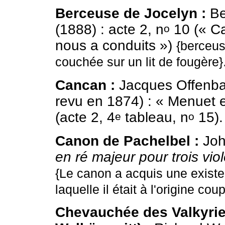
Berceuse de Jocelyn :
Be
(1888) : acte 2, n
10 (« Ca
o
nous a conduits »)
{berceus
couchée sur un lit de fougère}
Cancan :
Jacques Offenb
revu en 1874) : « Menuet e
(acte 2, 4
tableau, n
15).
e
o
Canon de Pachelbel :
Joh
en ré majeur pour trois vio
{Le canon a acquis une exist
laquelle il était à l'origine coup
Chevauchée des Valkyries