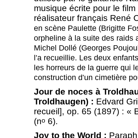
musique écrite pour le fi
réalisateur français René
en scène Paulette (Brigitte F
orpheline à la suite des raids
Michel Dollé (Georges Poujouly
l'a recueillie. Les deux enfan
les horreurs de la guerre qui l
construction d'un cimetière po
Jour de noces à Troldha
Troldhaugen) :
Edvard Gr
recueil], op. 65 (1897) : 
(n
6).
o
Joy to the World :
Paraphr