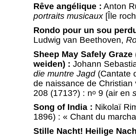
Rêve angélique :
Anton Ru
portraits musicaux
[Île roc
Rondo pour un sou perdu
Ludwig van Beethoven,
Ro
Sheep May Safely Graze 
weiden) :
Johann Sebasti
die muntre Jagd
(Cantate d
de naissance de Christia
208 (1713?) : n
9 (air en
s
o
Song of India :
Nikolaï Ri
1896) : « Chant du marcha
Stille Nacht! Heilige Nach