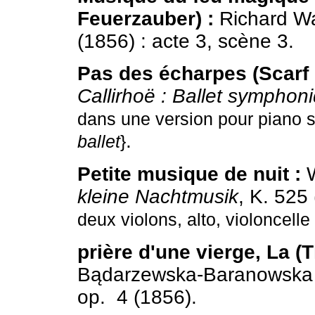
Feuerzauber) :
Richard W
(1856) : acte 3, scène 3.
Pas des écharpes (Scarf 
Callirhoë : Ballet symphon
dans une version pour piano s
.
ballet
}
Petite musique de nuit :
W
kleine Nachtmusik
, K. 525
deux violons, alto, violoncelle
prière d'une vierge, La (
Bądarzewska-Baranowska 
op. 4 (1856).