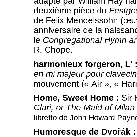
adapté par William Hayma
deuxième pièce du
Festge
de Felix Mendelssohn (œuvr
anniversaire de la naissanc
le
Congregational Hymn a
R. Chope.
harmonieux forgeron, L' 
en mi majeur pour clavecin
mouvement (« Air », « Har
Home, Sweet Home :
Sir 
Clari, or The Maid of Milan
libretto de John Howard Payn
Humoresque de Dvořák :