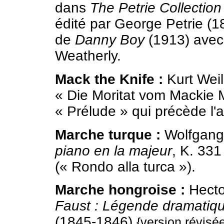
dans
The Petrie Collection
édité par George Petrie (18
de
Danny Boy
(1913) avec
Weatherly.
Mack the Knife :
Kurt Weil
« Die Moritat vom Mackie 
« Prélude » qui précède l'a
Marche turque :
Wolfgang
piano en la majeur
, K. 331
(« Rondo alla turca »).
Marche hongroise :
Hecto
Faust : Légende dramatiqu
(1845-1846)
{version révis