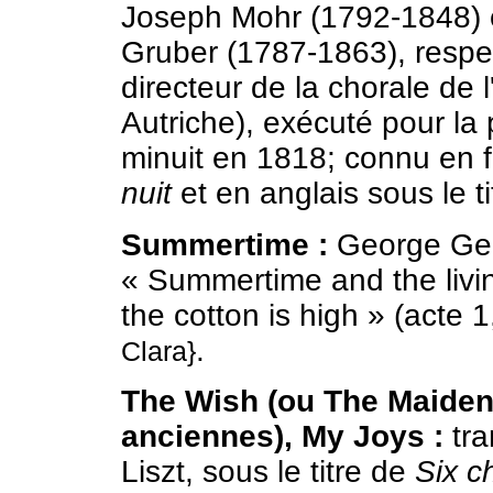
Joseph Mohr (1792-1848) 
Gruber (1787-1863), respec
directeur de la chorale de 
Autriche), exécuté pour la
minuit en 1818; connu en f
nuit
et en anglais sous le t
Summertime :
George Ge
« Summertime and the livin'
the cotton is high » (acte 
.
Clara}
The Wish (ou The Maiden'
anciennes), My Joys :
tra
Liszt, sous le titre de
Six c