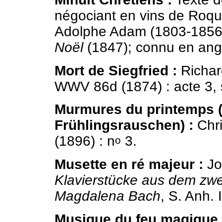
négociant en vins de Roq
Adolphe Adam (1803-1856) 
Noël
(1847); connu en angl
Mort de Siegfried :
Richar
WWV 86d (1874) : acte 3, 
Murmures du printemps (
Frühlingsrauschen) :
Chri
(1896) : n
3.
o
Musette en ré majeur :
Jo
Klavierstücke aus dem zw
Magdalena Bach
, S. Anh. 
Musique du feu magique 