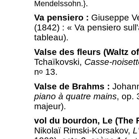
.
Mendelssohn.}
Va pensiero :
Giuseppe Ve
(1842) : « Va pensiero sull'
tableau).
Valse des fleurs (Waltz of
Tchaïkovski,
Casse-noisett
n
13.
o
Valse de Brahms :
Johan
piano à quatre mains
, op. 
majeur).
vol du bourdon, Le (The F
Nikolaï Rimski-Korsakov,
L