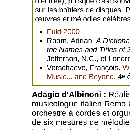
d'entrée), puisque c'est souv
sur les boîtiers de disques.
œuvres et mélodies célèbres,
Fuld 2000
Room, Adrian.
A Dictiona
the Names and Titles of 
Jefferson, N.C., et Lond
Verschaeve, François.
Wh
Music... and Beyond
, 4
é
e
Adagio d'Albinoni :
Réalis
musicologue italien Remo 
orchestre à cordes et orgue
de six mesures de mélodie