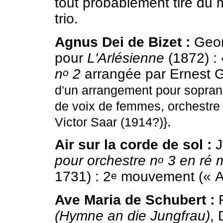
tout probablement tiré du
trio.
Agnus Dei de Bizet :
Geor
pour
L'Arlésienne
(1872) : 
n
2
arrangée par Ernest 
o
d'un arrangement pour soprano
de voix de femmes, orchestre 
.
Victor Saar (1914?)}
Air sur la corde de sol :
J
pour orchestre n
3 en ré 
o
1731) : 2
mouvement (« Ai
e
Ave Maria de Schubert :
F
(Hymne an die Jungfrau)
, 