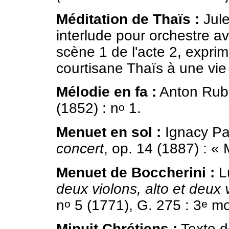
Méditation de Thaïs :
Jul
interlude pour orchestre av
scène 1 de l'acte 2, exprim
courtisane Thaïs à une vie d
Mélodie en fa :
Anton Rubi
(1852) : n
1.
o
Menuet en sol :
Ignacy Pa
concert
, op. 14 (1887) : «
Menuet de Boccherini :
Lu
deux violons, alto et deux 
n
5 (1771), G. 275 : 3
mo
o
e
Minuit Chrétiens :
Texte d