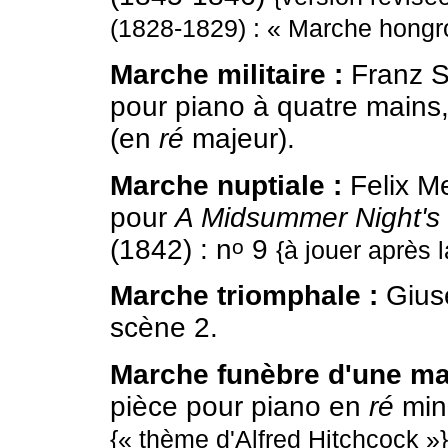
(1828-1829) : « Marche hongro
Marche militaire :
Franz S
pour piano à quatre mains,
(en
ré
majeur).
Marche nuptiale :
Felix M
pour
A Midsummer Night's
(1842) : n
9
o
{à jouer après l
Marche triomphale :
Gius
scène 2.
Marche funèbre d'une mar
pièce pour piano en
ré
mine
{« thème d'Alfred Hitchcock »}