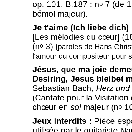
op. 101, B.187 : n
7 (de 1
o
bémol majeur).
Je t'aime (Ich liebe dich) 
[Les mélodies du cœur] (18
(n
3)
o
{paroles de Hans Chris
l'amour du compositeur pour 
Jésus, que ma joie demeu
Desiring, Jesus bleibet m
Sebastian Bach,
Herz und
(Cantate pour la Visitatio
chœur en
sol
majeur (n
10
o
Jeux interdits :
Pièce esp
utilisée par le guitariste 