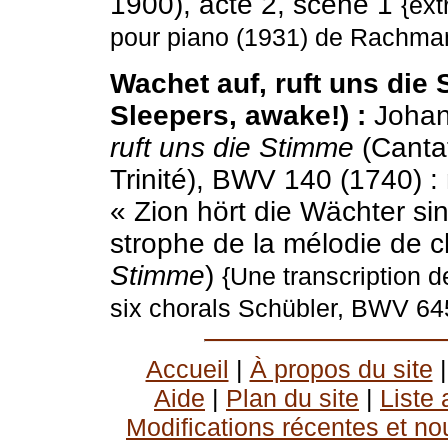
1900), acte 2, scène 1
{ext
pour piano (1931) de Rachma
Wachet auf, ruft uns die S
Sleepers, awake!) :
Johan
ruft uns die Stimme
(Cantat
Trinité), BWV 140 (1740) :
« Zion hört die Wächter sin
strophe de la mélodie de 
Stimme
)
{Une transcription 
six chorals Schübler, BWV 645
Accueil
|
À propos du site
Aide
|
Plan du site
|
Liste
Modifications récentes et no