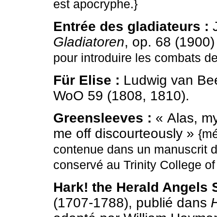
est apocryphe.}
Entrée des gladiateurs :
J
Gladiatoren
, op. 68 (1900
pour introduire les combats de 
Für Elise :
Ludwig van Be
WoO 59 (1808, 1810).
Greensleeves :
« Alas, my
me off discourteously »
{mé
contenue dans un manuscrit de
conservé au Trinity College of
Hark! the Herald Angels S
(1707-1788), publié dans