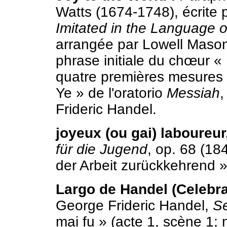
Watts (1674-1748), écrite
Imitated in the Language 
arrangée par Lowell Mason 
phrase initiale du chœur «
quatre premières mesures d
Ye » de l'oratorio
Messiah
,
Frideric Handel.
joyeux (ou gai) laboureur,
für die Jugend
, op. 68 (18
der Arbeit zurückkehrend »
Largo de Handel (Celebra
George Frideric Handel,
S
mai fu » (acte 1, scène 1; 