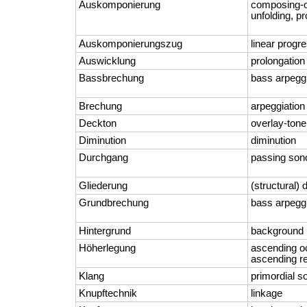
Auskomponierung
composing-o
unfolding, pr
Auskomponierungszug
linear progr
Auswicklung
prolongation
Bassbrechung
bass arpeggi
Brechung
arpeggiation
Deckton
overlay-tone
Diminution
diminution
Durchgang
passing sono
Gliederung
(structural) d
Grundbrechung
bass arpeggi
Hintergrund
background
Höherlegung
ascending oc
ascending re
Klang
primordial s
Knupftechnik
linkage