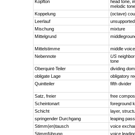
Kopfton
head tone, i
melodic ton
Koppelung
(octave) cou
Leerlauf
unsupported
Mischung
mixture
Mittelgrund
middlegroun
Mittelstimme
middle voic
Nebennote
US
neighbor
tone
Oberquint-Teiler
dividing dom
obligate Lage
obligatory re
Quintteiler
fifth divider
Satz, freier
free composi
Scheintonart
foreground 
Schicht
layer, structu
springender Durchgang
leaping pass
Stimm(en)tausch
voice excha
Stimmführung
voice leadin