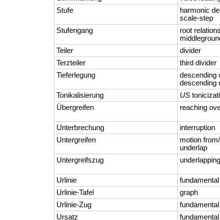
Stufe
harmonic de
scale-step
Stufengang
root relatio
middlegroun
Teiler
divider
Terzteiler
third divider
Tieferlegung
descending o
descending r
Tonikalisierung
US
tonicizat
Übergreifen
reaching ov
Unterbrechung
interruption
Untergreifen
motion from/
underlap
Untergreifszug
underlappin
Urlinie
fundamental l
Urlinie-Tafel
graph
Urlinie-Zug
fundamental 
Ursatz
fundamental 