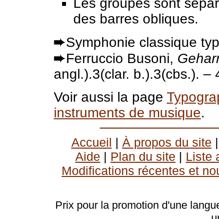
Les groupes sont séparé
des barres obliques.
➨
Symphonie classique typi
➨
Ferruccio Busoni,
Geharn
angl.).3(clar. b.).3(cbs.). –
Voir aussi la page
Typograp
instruments de musique
.
Accueil
|
À propos du site
Aide
|
Plan du site
|
Liste
Modifications récentes et no
Prix pour la promotion d'une langue
u