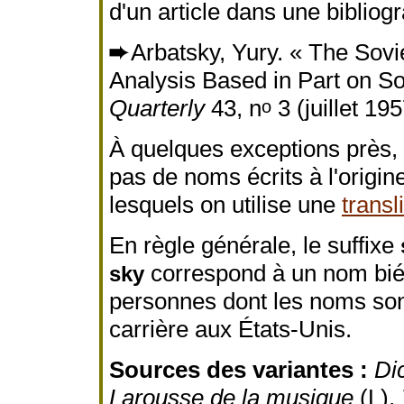
d'un article dans une bibliog
➨
Arbatsky, Yury. « The Sovi
Analysis Based in Part on S
Quarterly
43, n
3 (juillet 19
o
À quelques exceptions près, 
pas de noms écrits à l'origine
lesquels on utilise une
transl
En règle générale, le suffixe
correspond à un nom biél
sky
personnes dont les noms sont
carrière aux États-Unis.
Sources des variantes :
Di
Larousse de la musique
(L),