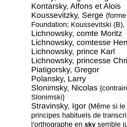
Kontarsky, Alfons et Alois
Koussevitzky, Serge
{forme
Foundation; Koussevitski (B), 
Lichnowsky, comte Moritz
Lichnowsky, comtesse Henr
Lichnowsky, prince Karl
Lichnowsky, princesse Chr
Piatigorsky, Gregor
Polansky, Larry
Slonimsky, Nicolas
{contrai
Slonimski}
Stravinsky, Igor
{Même si le
principes habituels de transcr
l'orthographe en
semble ju
sky