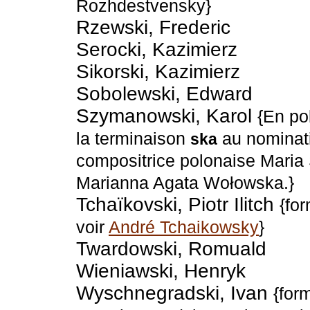
Rozhdestvensky}
Rzewski, Frederic
Serocki, Kazimierz
Sikorski, Kazimierz
Sobolewski, Edward
Szymanowski, Karol
{En po
la terminaison
au nominatif
ska
compositrice polonaise Mari
Marianna Agata Wołowska.}
Tchaïkovski, Piotr Ilitch
{fo
voir
André Tchaikowsky
}
Twardowski, Romuald
Wieniawski, Henryk
Wyschnegradski, Ivan
{for