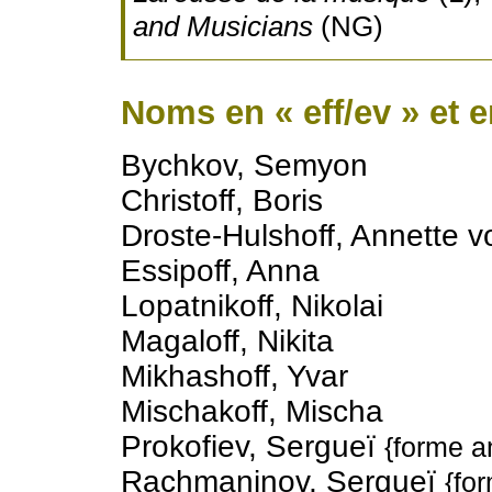
and Musicians
(NG)
Noms en « eff/ev » et e
Bychkov, Semyon
Christoff, Boris
Droste-Hulshoff, Annette v
Essipoff, Anna
Lopatnikoff, Nikolai
Magaloff, Nikita
Mikhashoff, Yvar
Mischakoff, Mischa
Prokofiev, Sergueï
{forme a
Rachmaninov, Sergueï
{fo