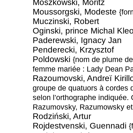
Moszkowski, Moritz
Moussorgski, Modeste
{for
Muczinski, Robert
Oginski, prince Michal Kle
Paderewski, Ignacy Jan
Penderecki, Krzysztof
Poldowski
{nom de plume de
femme mariée : Lady Dean Pa
Razoumovski, Andreï Kirill
groupe de quatuors à cordes d
selon l'orthographe indiquée.
Razumovsky, Razumowsky et
Rodziński, Artur
Rojdestvenski, Guennadi
{