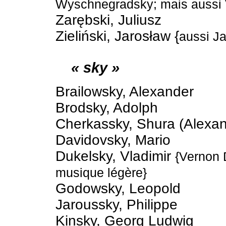
Wyschnegradsky; mais aussi
Zarębski, Juliusz
Zieliński, Jarosław {
aussi Ja
« sky »
Brailowsky, Alexander
Brodsky, Adolph
Cherkassky, Shura (Alexan
Davidovsky, Mario
Dukelsky, Vladimir
{Vernon 
musique légère}
Godowsky, Leopold
Jaroussky, Philippe
Kinsky, Georg Ludwig