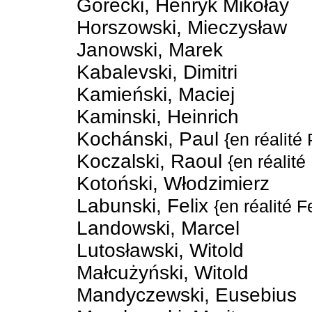
Górecki, Henryk Mikołay
Horszowski, Mieczysław
Janowski, Marek
Kabalevski, Dimitri
Kamieński, Maciej
Kaminski, Heinrich
Kochánski, Paul
{en réalité
Koczalski, Raoul
{en réalit
Kotoński, Włodzimierz
Labunski, Felix
{en réalité 
Landowski, Marcel
Lutosławski, Witold
Małcużyński, Witold
Mandyczewski, Eusebius