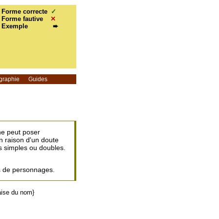
Forme correcte
✓
Forme fautive
✕
Exemple
➨
graphie
Guides
he peut poser
n raison d'un doute
s simples ou doubles.
 de personnages.
aise du nom}