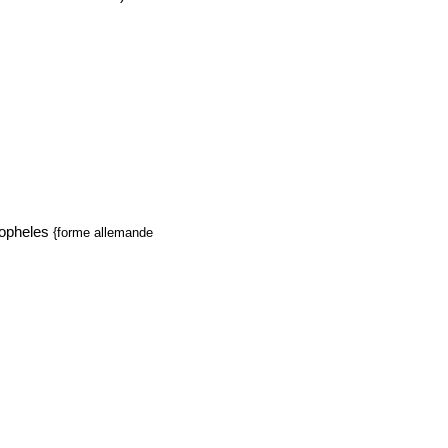
opheles
{forme allemande