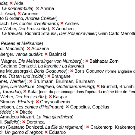
ida
);
✕
Aïda
,
La sonnambula
);
✕
Annina
di,
Aida
);
✕
Amnéris
to Giordano,
Andrea Chénier
)
bach,
Les contes d'Hoffmann
);
✕
Andres
on Weber,
Der Freischütz
);
✕
Annchen
,
La traviata
; Richard Strauss,
Der Rosenkavalier
; Gian Carlo Menott
,
Pelléas et Mélisande
)
di,
Macbeth
);
✕
Acuzena
nberger,
vanda dudák
);
✕
Babinski
d Wagner,
Die Meistersinger von Nürnberg
);
✕
Balthazar Zorn
(Gaetano Donizetti,
La favorite / La favorita
)
ste Moussorgski,
Boris Godounov
):
✕
Boris Godunov
{forme anglaise d
ner,
Tristan und Isolde
);
✕
Brangane
enet,
Werther
);
✕
Brullmann, Brullman, Brulmann
gner,
Die Walküre
,
Siegfried
,
Götterdämmerung
);
✕
Brunhild, Brunnhi
,
Turandot
);
✕
Kalaf
{nom du personnage dans l'opéra du même titre de Fer
n Weber,
Der Freischütz
);
✕
Kaspar
 Strauss,
Elektra
);
✕
Chrysosthemis
fenbach,
Les contes d'Hoffmann
);
✕
Coppelius, Copélius
Médée
);
✕
Dircée
g Amadeus Mozart,
La finta giardiniera
)
i,
Stiffelio
);
✕
Dorothea
rp (Gaetano Donizetti,
La fille du régiment
);
✕
Crakentorp, Krakentor
di,
Un giorno di regno
);
✕
Eduardo