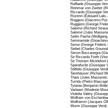
Raffaele (Giuseppe Ver
Reinmar von Zweter (R
Riccardo (Giuseppe Ver
Rozenn (Édouard Lalo,
Ruggero (Giacomo Pucc
Ruggiero (George Fride
Salome (Richard Strau
Salomé (Jules Massen
Selim Pasha (Wolfgan
Semiramide (Gioachino
Serse (George Frideric
Siebel (Charles Gouno
Simon Boccanegra (Giu
Sir Riccardo Forth (Vinc
Sir Tristram Mickleford 
Sparafucile (Giuseppe 
Stiffelio (Giuseppe Verd
Tannhäuser (Richard W
Thaïs (Jules Massenet
Turridu (Pietro Mascagn
Tytania (Benjamin Britt
Varlaam (Modeste Mou
Violetta Valéry (Giusep
Wolfram von Eschenba
Wolframm (Jacques Of
Wurm (Giuseppe Verdi