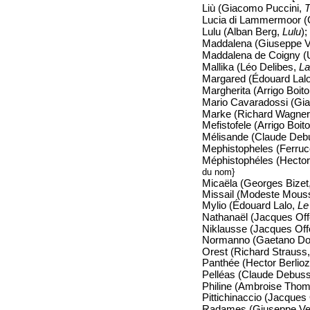
Liù (Giacomo Puccini,
T
Lucia di Lammermoor (
Lulu (Alban Berg,
Lulu
);
Maddalena (Giuseppe V
Maddalena de Coigny (
Mallika (Léo Delibes,
L
Margared (Édouard Lal
Margherita (Arrigo Boit
Mario Cavaradossi (Gi
Marke (Richard Wagner
Mefistofele (Arrigo Boit
Mélisande (Claude Deb
Mephistopheles (Ferruc
Méphistophéles (Hector
du nom}
Micaëla (Georges Bizet
Missail (Modeste Mous
Mylio (Édouard Lalo,
Le
Nathanaël (Jacques Of
Niklausse (Jacques Of
Normanno (Gaetano Don
Orest (Richard Strauss
Panthée (Hector Berlio
Pelléas (Claude Debus
Philine (Ambroise Tho
Pittichinaccio (Jacque
Radames (Giuseppe Ve