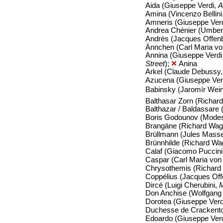
Aida (Giuseppe Verdi,
A
Amina (Vincenzo Bellini
Amneris (Giuseppe Ver
Andrea Chénier (Umber
Andrès (Jacques Offen
Ännchen (Carl Maria v
Annina (Giuseppe Verdi
Street
);
✕
Anina
Arkel (Claude Debussy
Azucena (Giuseppe Ver
Babinsky (Jaromír Wei
Balthasar Zorn (Richar
Balthazar / Baldassare 
Boris Godounov (Mode
Brangäne (Richard Wag
Brüllmann (Jules Mass
Brünnhilde (Richard Wa
Calaf (Giacomo Puccini
Caspar (Carl Maria vo
Chrysothemis (Richard
Coppélius (Jacques Of
Dircé (Luigi Cherubini,
Don Anchise (Wolfgan
Dorotea (Giuseppe Verd
Duchesse de Crackento
Edoardo (Giuseppe Ver