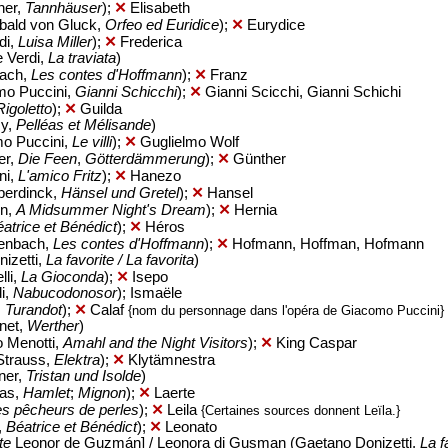
ner,
Tannhäuser
);
✕
Elisabeth
libald von Gluck,
Orfeo ed Euridice
);
✕
Eurydice
di,
Luisa Miller
);
✕
Frederica
e Verdi,
La traviata
)
bach,
Les contes d'Hoffmann
);
✕
Franz
mo Puccini,
Gianni Schicchi
);
✕
Gianni Scicchi, Gianni Schichi
Rigoletto
);
✕
Guilda
sy,
Pelléas et Mélisande
)
mo Puccini,
Le villi
);
✕
Guglielmo Wolf
er,
Die Feen
,
Götterdämmerung
);
✕
Günther
ni,
L'amico Fritz
);
✕
Hanezo
perdinck,
Hänsel und Gretel
);
✕
Hansel
en,
A Midsummer Night's Dream
);
✕
Hernia
atrice et Bénédict
);
✕
Héros
fenbach,
Les contes d'Hoffmann
);
✕
Hofmann, Hoffman, Hofmann
nizetti,
La favorite / La favorita
)
lli,
La Gioconda
);
✕
Isepo
i,
Nabucodonosor
); Ismaële
,
Turandot
);
✕
Calaf
{nom du personnage dans l'opéra de Giacomo Puccini}
net,
Werther
)
o Menotti,
Amahl and the Night Visitors
);
✕
King Caspar
Strauss,
Elektra
);
✕
Klytämnestra
ner,
Tristan und Isolde
)
mas,
Hamlet
;
Mignon
);
✕
Laerte
s pêcheurs de perles
);
✕
Leila
{Certaines sources donnent Leïla.}
,
Béatrice et Bénédict
);
✕
Leonato
te
Leonor de Guzmán] / Leonora di Gusman (Gaetano Donizetti,
La f