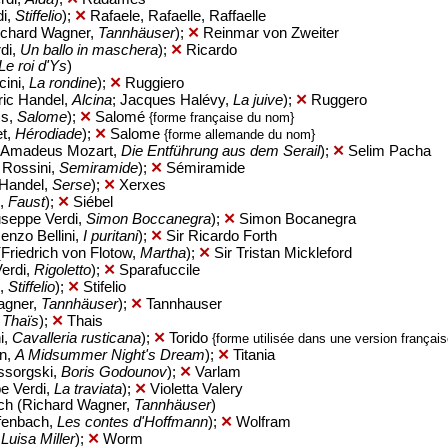
di,
Stiffelio
);
✕
Rafaele, Rafaelle, Raffaelle
ichard Wagner,
Tannhäuser
);
✕
Reinmar von Zweiter
di,
Un ballo in maschera
);
✕
Ricardo
Le roi d'Ys
)
ini,
La rondine
);
✕
Ruggiero
ric Handel,
Alcina
; Jacques Halévy,
La juive
);
✕
Ruggero
ss,
Salome
);
✕
Salomé
{forme française du nom}
et,
Hérodiade
);
✕
Salome
{forme allemande du nom}
g Amadeus Mozart,
Die Entführung aus dem Serail
);
✕
Selim Pacha
 Rossini,
Semiramide
);
✕
Sémiramide
 Handel,
Serse
);
✕
Xerxes
d,
Faust
);
✕
Siébel
seppe Verdi,
Simon Boccanegra
);
✕
Simon Bocanegra
enzo Bellini,
I puritani
);
✕
Sir Ricardo Forth
(Friedrich von Flotow,
Martha
);
✕
Sir Tristan Mickleford
Verdi,
Rigoletto
);
✕
Sparafuccile
i,
Stiffelio
);
✕
Stifelio
agner,
Tannhäuser
);
✕
Tannhauser
,
Thaïs
);
✕
Thais
i,
Cavalleria rusticana
);
✕
Torido
{forme utilisée dans une version français
en,
A Midsummer Night's Dream
);
✕
Titania
ssorgski,
Boris Godounov
);
✕
Varlam
pe Verdi,
La traviata
);
✕
Violetta Valery
ch (Richard Wagner,
Tannhäuser
)
fenbach,
Les contes d'Hoffmann
);
✕
Wolfram
,
Luisa Miller
);
✕
Worm