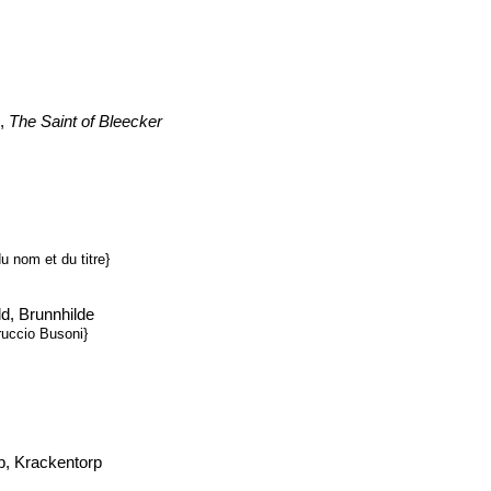
i,
The Saint of Bleecker
u nom et du titre}
ld, Brunnhilde
ruccio Busoni}
p, Krackentorp