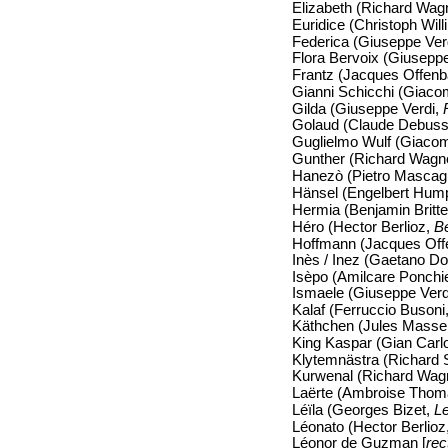
Elizabeth (Richard Wag
Euridice (Christoph Wil
Federica (Giuseppe Ver
Flora Bervoix (Giusepp
Frantz (Jacques Offen
Gianni Schicchi (Giaco
Gilda (Giuseppe Verdi,
Golaud (Claude Debus
Guglielmo Wulf (Giaco
Gunther (Richard Wagn
Hanezò (Pietro Mascag
Hänsel (Engelbert Hum
Hermia (Benjamin Britt
Héro (Hector Berlioz,
Bé
Hoffmann (Jacques Of
Inès / Inez (Gaetano Do
Isèpo (Amilcare Ponchie
Ismaele (Giuseppe Verd
Kalaf (Ferruccio Busoni
Käthchen (Jules Masse
King Kaspar (Gian Carl
Klytemnästra (Richard 
Kurwenal (Richard Wag
Laërte (Ambroise Tho
Léïla (Georges Bizet,
Le
Léonato (Hector Berlioz
Léonor de Guzman [
rec