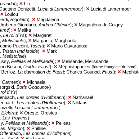
urandot
);
✕
Liu
Gaetano Donizetti,
Lucia di Lammermoor
);
✕
Lucia di Lamermoor
✕
Loulou
erdi,
Rigoletto
);
✕
Magdalena
Umberto Giordano,
Andrea Chénier
);
✕
Magdalena de Coigny
akmé
);
✕
Malika
o,
Le roi d'Ys
);
✕
Margaret
o,
Mefistofele
);
✕
Margarita, Margharita
acomo Puccini,
Tosca
);
✕
Mario Cavaradosi
,
Tristan und Isolde
);
✕
Mark
o,
Mefistofele
)
ussy,
Pelléas et Mélisande
);
✕
Melisande, Melissande
cio Busoni,
Doktor Faust
):
✕
Méphistophélès
{forme française du nom}
 Berlioz,
La damnation de Faust
; Charles Gounod,
Faust
);
✕
Mephist
,
Carmen
);
✕
Michaela
sorgski,
Boris Godounov
)
 roi d'Ys
)
fenbach,
Les contes d'Hoffmann
);
✕
Nathanael
fenbach,
Les contes d'Hoffmann
);
✕
Niklaus
izetti,
Lucia di Lammermoor
)
,
Elektra
);
✕
Oreste, Orestes
z,
Les Troyens
)
sy,
Pelléas et Mélisande
);
✕
Pelleas
mas,
Mignon
);
✕
Philline
s Offenbach,
Les contes d'Hoffmann
)
rdi,
Aida
);
✕
Radamès