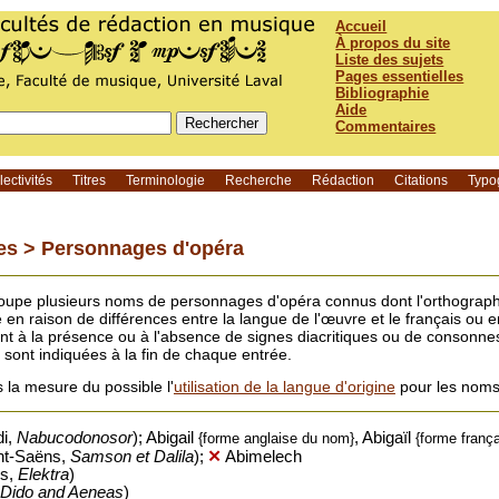
Accueil
À propos du site
Liste des sujets
Pages essentielles
Bibliographie
Aide
Commentaires
ectivités
Titres
Terminologie
Recherche
Rédaction
Citations
Typo
es >
Personnages d'opéra
oupe plusieurs noms de personnages d'opéra connus dont l'orthograp
en raison de différences entre la langue de l'œuvre et le français ou e
ant à la présence ou à l'absence de signes diacritiques ou de consonne
 sont indiquées à la fin de chaque entrée.
 la mesure du possible l'
utilisation de la langue d'origine
pour les noms
di,
Nabucodonosor
); Abigail
, Abigaïl
{forme anglaise du nom}
{forme franç
nt-Saëns,
Samson et Dalila
);
✕
Abimelech
ss,
Elektra
)
Dido and Aeneas
)