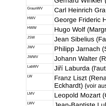
Gerhard Winkler (
GraunWV
Carl Heinrich Gr
HWV
George Frideric 
HWW
Hugo Wolf (Margr
JSW
Jean Sibelius (F
JWV
Philipp Jarnach 
JWWV
Johann Walter (R
LabWV
Jiří Laburda (l'au
LW
Franz Liszt (Rena
Eckhardt)
{voir au
LMV
Leopold Mozart (C
LWV
Jean-Baptiste Lul