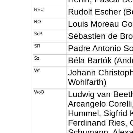
REC
Rudolf Escher (Be
RO
Louis Moreau Got
SdB
Sébastien de Bro
SR
Padre Antonio So
Sz.
Béla Bartók (And
Wf.
Johann Christoph
Wohlfarth)
WoO
Ludwig van Beet
Arcangelo Corell
Hummel, Sigfrid K
Ferdinand Ries,
Schumann, Alexa