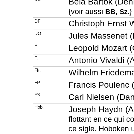
Béla Bartók (Deni
{voir aussi
,
}
BB
Sz.
DF
Christoph Ernst 
DO
Jules Massenet (
E
Leopold Mozart (
F.
Antonio Vivaldi 
Fk.
Wilhelm Friedema
FP
Francis Poulenc 
FS
Carl Nielsen (Da
Hob.
Joseph Haydn (
flottant en ce qui c
ce sigle. Hoboken u