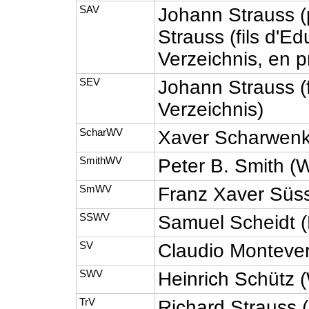
SAV
Johann Strauss (
Strauss (fils d'Ed
Verzeichnis, en p
SEV
Johann Strauss (f
Verzeichnis)
ScharWV
Xaver Scharwenk
SmithWV
Peter B. Smith (
SmWV
Franz Xaver Süs
SSWV
Samuel Scheidt (
SV
Claudio Montever
SWV
Heinrich Schütz (
TrV
Richard Strauss 