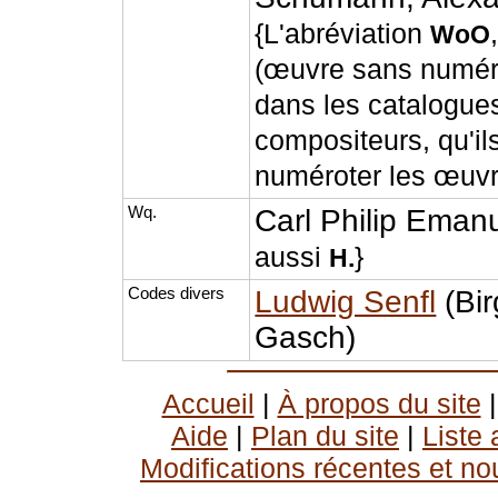
{L'abréviation
WoO
(œuvre sans numéro
dans les catalogues
compositeurs, qu'ils
numéroter les œuvr
Wq.
Carl Philip Eman
aussi
}
H.
Codes divers
Ludwig Senfl
(Bir
Gasch)
Accueil
|
À propos du site
Aide
|
Plan du site
|
Liste
Modifications récentes et no