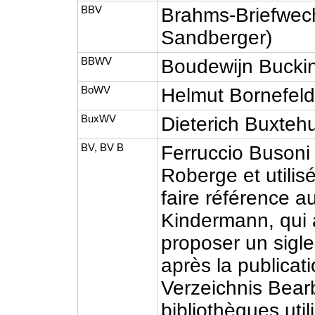
BBV
Brahms-Briefwech
Sandberger)
BBWV
Boudewijn Bucki
BoWV
Helmut Bornefel
BuxWV
Dieterich Buxteh
BV, BV B
Ferruccio Busoni
Roberge et utilis
faire référence a
Kindermann, qui a
proposer un sigle
après la publicat
Verzeichnis Bearb
bibliothèques util