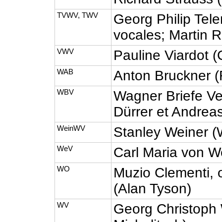
TVWV, TWV
Georg Philip Te
vocales; Martin 
VWV
Pauline Viardot (
WAB
Anton Bruckner 
WBV
Wagner Briefe Ve
Dürrer et Andreas
WeinWV
Stanley Weiner (
WeV
Carl Maria von W
WO
Muzio Clementi,
(Alan Tyson)
WV
Georg Christoph 