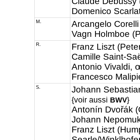
Claude Debussy (
Domenico Scarlat
M.
Arcangelo Corell
Vagn Holmboe (P
R.
Franz Liszt (Pet
Camille Saint-Saë
Antonio Vivaldi, 
Francesco Malipi
S.
Johann Sebastia
{voir aussi
}
BWV
Antonín Dvořák (
Johann Nepomuk
Franz Liszt (Hum
Searle/Winklhofe