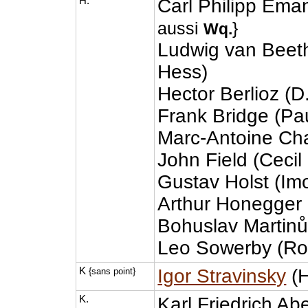
H.
Carl Philipp Ema
aussi
}
Wq.
Ludwig van Beeth
Hess)
Hector Berlioz (
Frank Bridge (Pa
Marc-Antoine Cha
John Field (Ceci
Gustav Holst (Im
Arthur Honegger 
Bohuslav Martinů
Leo Sowerby (Ro
K
Igor Stravinsky
(H
{sans point}
K.
Karl Friedrich Ab