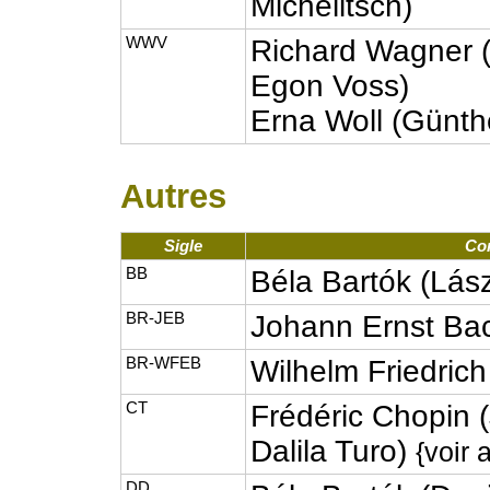
Michelitsch)
WWV
Richard Wagner (
Egon Voss)
Erna Woll (Günth
Autres
Sigle
Com
BB
Béla Bartók (Lás
BR-JEB
Johann Ernst Bac
BR-WFEB
Wilhelm Friedric
CT
Frédéric Chopin 
Dalila Turo)
{voir 
DD