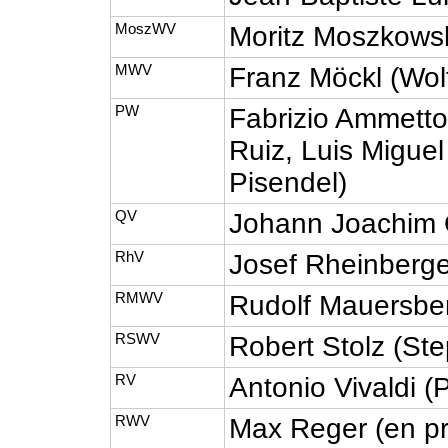
MoszWV
Moritz Moszkowsk
MWV
Franz Möckl (Wo
PW
Fabrizio Ammetto
Ruiz, Luis Migue
Pisendel)
QV
Johann Joachim 
RhV
Josef Rheinberge
RMWV
Rudolf Mauersbe
RSWV
Robert Stolz (Ste
RV
Antonio Vivaldi 
RWV
Max Reger (en pr