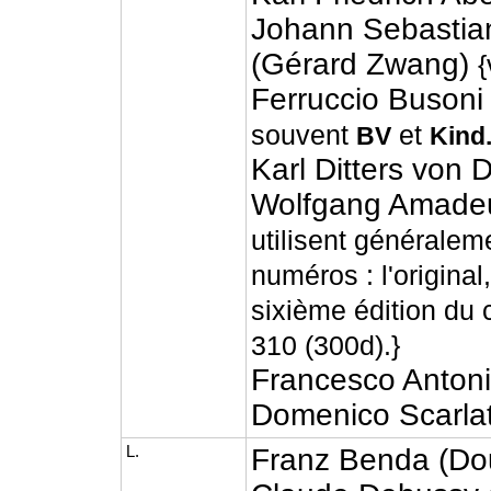
Johann Sebastian
(Gérard Zwang)
{
Ferruccio Buson
souvent
et
BV
Kind.
Karl Ditters von D
Wolfgang Amade
utilisent générale
numéros : l'original
sixième édition du
310 (300d).}
Francesco Antoni
Domenico Scarlatt
L.
Franz Benda (Dou