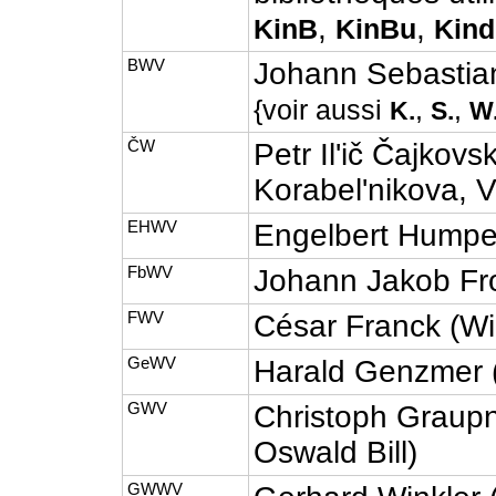
,
,
KinB
KinBu
Kind
BWV
Johann Sebastia
{voir aussi
,
,
K.
S.
W
ČW
Petr Il'ič Čajkovs
Korabel'nikova, 
EHWV
Engelbert Humpe
FbWV
Johann Jakob Fr
FWV
César Franck (Wi
GeWV
Harald Genzmer 
GWV
Christoph Graupn
Oswald Bill)
GWWV