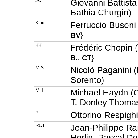
JC
Giovanni Battista
Bathia Churgin)
Kind.
Ferruccio Buson
}
BV
KK
Frédéric Chopin 
,
}
B.
CT
M.S.
Nicolò Paganini 
Sorento)
MH
Michael Haydn (
T. Donley Thoma
P.
Ottorino Respighi
RCT
Jean-Philippe Ra
Herlin, Pascal D