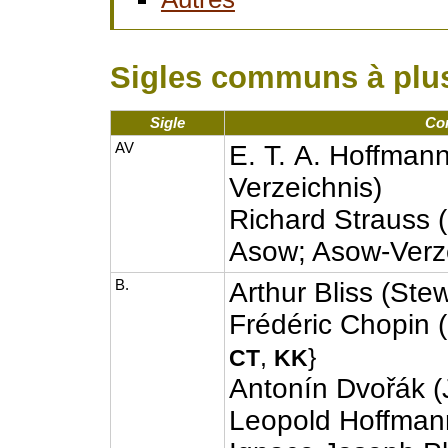
Sigles communs à plu
Sigle
Com
AV
E. T. A. Hoffmann
Verzeichnis)
Richard Strauss 
Asow; Asow-Verz
B.
Arthur Bliss (Ste
Frédéric Chopin 
,
}
CT
KK
Antonín Dvořák (
Leopold Hoffmann