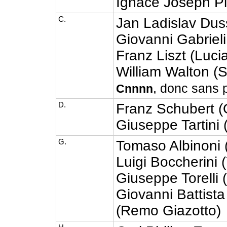
Ignace Joseph Pl
C.
Jan Ladislav Dus
Giovanni Gabrieli
Franz Liszt (Luci
William Walton (
, donc sans p
Cnnnn
D.
Franz Schubert (
Giuseppe Tartini
G.
Tomaso Albinoni 
Luigi Boccherini 
Giuseppe Torelli 
Giovanni Battista
(Remo Giazotto)