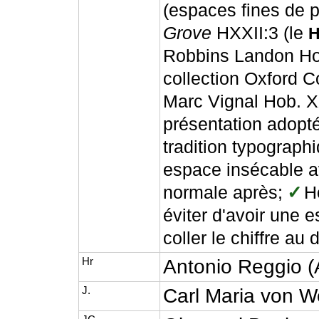
(espaces fines de p
Grove
H
XXII:3 (le
Robbins Landon Hob
collection Oxford 
Marc Vignal Hob. XX
présentation adopté
tradition typographi
espace insécable a
normale après;
✓
Ho
éviter d'avoir une 
coller le chiffre au
Hr
Antonio Reggio (
J.
Carl Maria von W