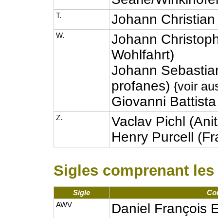
T.
Johann Christian
W.
Johann Christoph
Wohlfahrt)
Johann Sebastia
profanes)
{voir au
Giovanni Battista
Z.
Vaclav Pichl (Ani
Henry Purcell (F
Sigles comprenant les l
Sigle
Com
AWV
Daniel François E