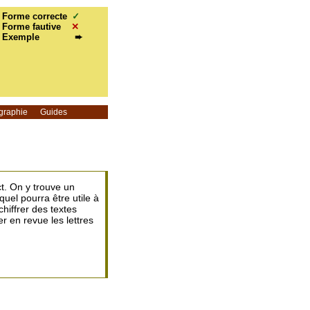
Forme correcte
✓
Forme fautive
✕
Exemple
➨
graphie
Guides
ct. On y trouve un
quel pourra être utile à
chiffrer des textes
r en revue les lettres