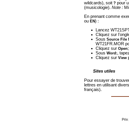
wildcards), soit
pour u
?
(musicologie).
Note :
Mic
En prenant comme exemp
ou
) :
EN
Lancez WT21SP
Cliquez sur l'ongl
Sous
Source File
WT21FR.MOR pour 
Cliquez sur
;
Open
Sous
, tape
Word:
Cliquez sur
p
View
Sites utiles
Pour essayer de trouver
lettres en utilisant div
français).
Prix