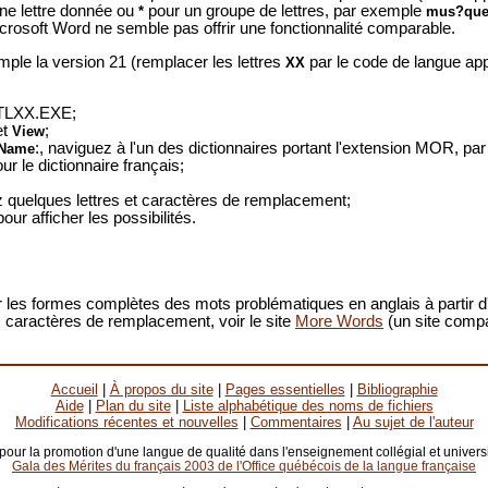
ne lettre donnée ou
pour un groupe de lettres, par exemple
*
mus?qu
rosoft Word ne semble pas offrir une fonctionnalité comparable.
le la version 21 (remplacer les lettres
par le code de langue ap
XX
TLXX.EXE;
et
;
View
:, naviguez à l'un des dictionnaires portant l'extension MOR, pa
 Name
le dictionnaire français;
z quelques lettres et caractères de remplacement;
our afficher les possibilités.
 les formes complètes des mots problématiques en anglais à partir d
ers caractères de remplacement, voir le site
More Words
(un site compa
Accueil
|
À propos du site
|
Pages essentielles
|
Bibliographie
Aide
|
Plan du site
|
Liste alphabétique des noms de fichiers
Modifications récentes et nouvelles
|
Commentaires
|
Au sujet de l'auteur
 pour la promotion d'une langue de qualité dans l'enseignement collégial et universi
Gala des Mérites du français 2003 de l'Office québécois de la langue française