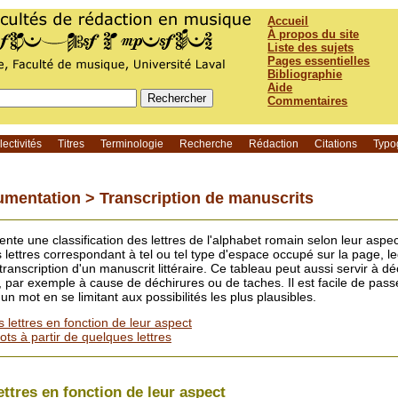
Accueil
À propos du site
Liste des sujets
Pages essentielles
Bibliographie
Aide
Commentaires
ectivités
Titres
Terminologie
Recherche
Rédaction
Citations
Typo
umentation >
Transcription de manuscrits
nte une classification des lettres de l'alphabet romain selon leur aspe
s lettres correspondant à tel ou tel type d'espace occupé sur la page, le
transcription d'un manuscrit littéraire. Ce tableau peut aussi servir à dé
par exemple à cause de déchirures ou de taches. Il est facile de passe
 mot en se limitant aux possibilités les plus plausibles.
s lettres en fonction de leur aspect
s à partir de quelques lettres
ettres en fonction de leur aspect