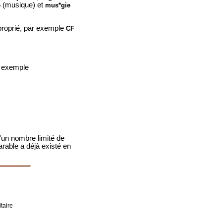
(musique) et
e
mus*gie
proprié, par exemple
CF
r exemple
'un nombre limité de
rable a déjà existé en
taire