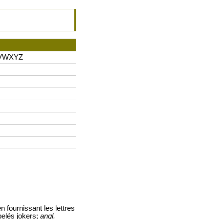
VWXYZ
 fournissant les lettres
pelés jokers;
angl.