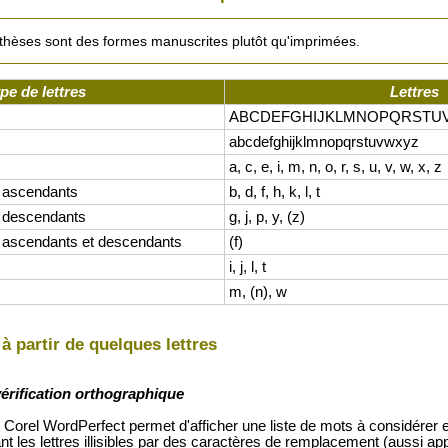
nthèses sont des formes manuscrites plutôt qu'imprimées.
pe de lettres
Lettres
ABCDEFGHIJKLMNOPQRSTU
abcdefghijklmnopqrstuvwxyz
a, c, e, i, m, n, o, r, s, u, v, w, x, z
 ascendants
b, d, f, h, k, l, t
s descendants
g, j, p, y, (z)
 ascendants et descendants
(f)
i, j, l, t
m, (n), w
 partir de quelques lettres
vérification orthographique
Corel WordPerfect permet d'afficher une liste de mots à considérer en
t les lettres illisibles par des caractères de remplacement (aussi ap