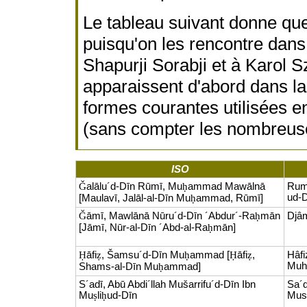
Le tableau suivant donne qu
puisqu'on les rencontre dans 
Shapurji Sorabji et à Karol
apparaissent d'abord dans la 
formes courantes utilisées e
(sans compter les nombreuses
ISO
Ǧ
alālu´d-Dīn Rūmī, Mu
ḥ
ammad Mawālnā
Rum
ud-
[Maulavī, Jalāl-al-Dīn Mu
ḥ
ammad, Rūmī]
Ǧ
āmī, Mawlānā Nūru´d-Dīn ´Abdur´-Ra
ḥ
mān
Djâ
[Jāmī, Nūr-al-Dīn ´Abd-al-Ra
ḥ
mān]
Ḥ
āfi
ẓ
, Šamsu´d-Dīn Mu
ḥ
ammad [
Ḥ
āfi
ẓ
,
Hâfi
Mu
Shams-al-Dīn Mu
ḥ
ammad]
S´adī, Abū Abdi´llah Mušarrifu´d-Dīn Ibn
Sa´d
Mu
ṣ
li
ḥ
ud-Dīn
Musl