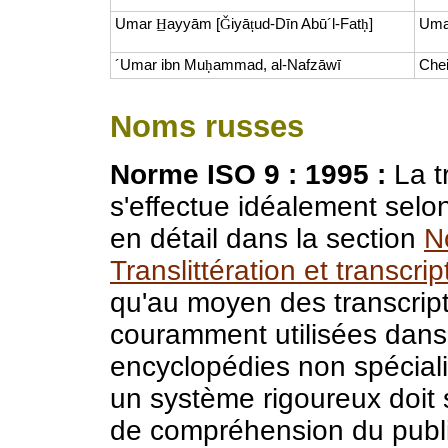
Umar
H̲
ayyām [
Ǧ
iyā
ṭ
ud-Dīn Abū´l-Fat
ḥ
]
Uma
´Umar ibn Mu
ḥ
ammad, al-Nafzāwī
Che
Noms russes
Norme ISO 9 : 1995 :
La tr
s'effectue idéalement selo
en détail dans la section
N
Translittération et transcr
qu'au moyen des transcript
couramment utilisées dans 
encyclopédies non spécialis
un système rigoureux doit s
de compréhension du publi