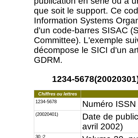
publication en série ou à un
que soit le support. Ce co
Information Systems Orga
d'un code-barres SISAC (S
Committee). L'exemple su
décompose le SICI d'un artic
GDRM.
1234-5678(20020301)3
Chiffres ou lettres
1234-5678
Numéro ISSN
(20020401)
Date de publi
avril 2002)
30 :2