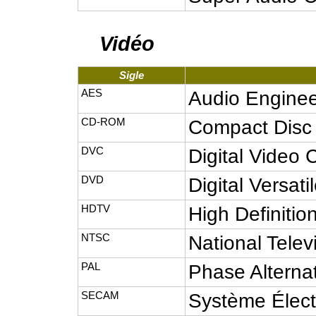
Vidéo
Sigle
AES
Audio Engine
CD-ROM
Compact Disc
DVC
Digital Video 
DVD
Digital Versati
HDTV
High Definitio
NTSC
National Tele
PAL
Phase Alterna
SECAM
Système Élect