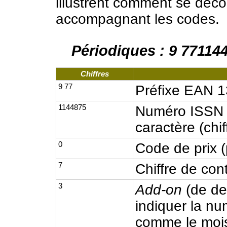
illustrent comment se déc
accompagnant les codes.
Périodiques : 9 77114
Chiffres
9 77
Préfixe EAN 1
1144875
Numéro ISSN (
caractère (chif
0
Code de prix 
7
Chiffre de co
3
Add-on
(de deu
indiquer la nu
comme le mois