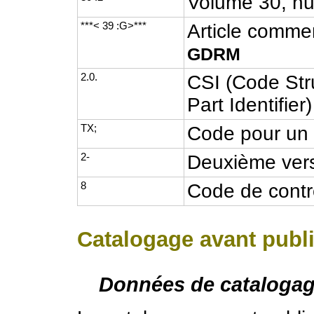
Volume 30, n
***< 39 :G>***
Article commen
GDRM
2.0.
CSI (Code Stru
Part Identifier)
TX;
Code pour un a
2-
Deuxième vers
8
Code de contr
Catalogage avant publi
Données de catalogag