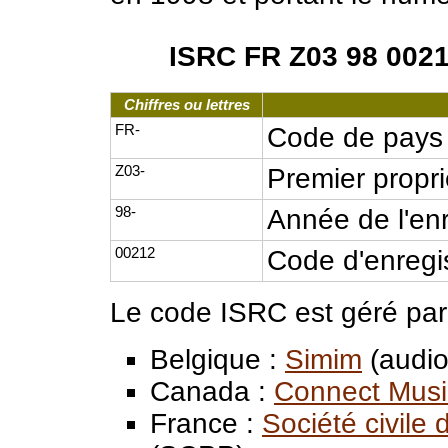
ISRC FR Z03 98 002
Chiffres ou lettres
FR-
Code de pays 
Z03-
Premier propri
98-
Année de l'enr
00212
Code d'enreg
Le code ISRC est géré par
Belgique :
Simim
(audio
Canada :
Connect Musi
France :
Société civile