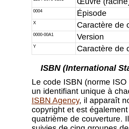
Œuvre (racine
0004
Épisode
X
Caractère de 
0000-00A1
Version
Y
Caractère de 
ISBN (International 
Le code ISBN (norme ISO 
un identifiant unique à chaq
ISBN Agency
, il apparaît
copyright et est également
quatrième de couverture. I
suivies de cinq groupes de 