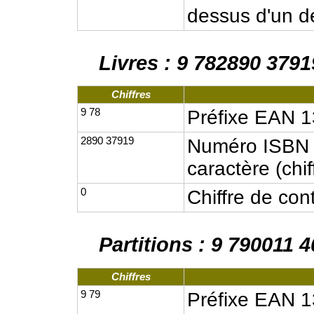
dessus d'un de
Livres : 9 782890 3791
Chiffres
9 78
Préfixe EAN 1
2890 37919
Numéro ISBN (
caractère (chif
0
Chiffre de co
Partitions : 9 790011 
Chiffres
9 79
Préfixe EAN 1