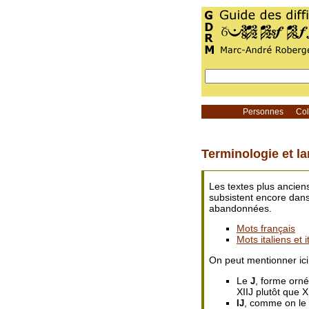
Personnes
Coll
Terminologie et l
Les textes plus ancien
subsistent encore dans 
abandonnées.
Mots français
Mots italiens et i
On peut mentionner ici 
Le
, forme orn
J
XIIJ plutôt que XI
, comme on le 
IJ