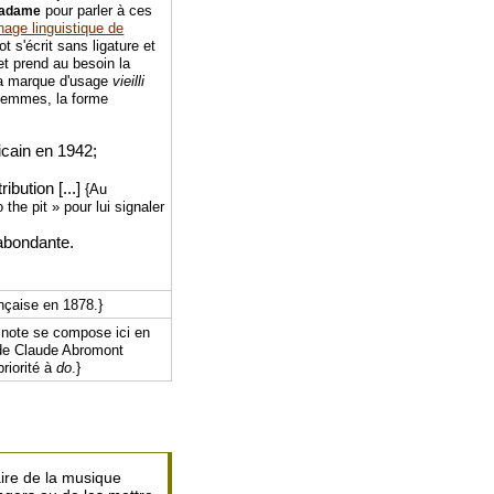
pour parler à ces
adame
age linguistique de
 s'écrit sans ligature et
 et prend au besoin la
 la marque d'usage
vieilli
 femmes, la forme
icain en 1942;
ibution [...]
{Au
the pit » pour lui signaler
abondante.
nçaise en 1878.}
a note se compose ici en
e Claude Abromont
riorité à
do
.}
aire de la musique