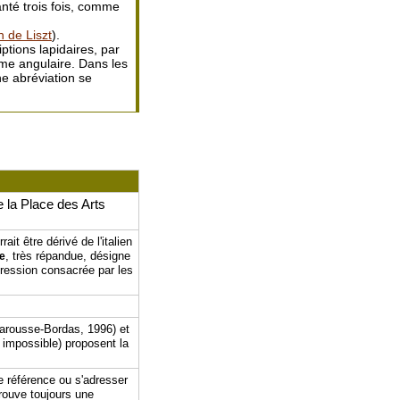
nté trois fois, comme
n de Liszt
).
tions lapidaires, par
me angulaire. Dans les
ne abréviation se
de la Place des Arts
rrait être dérivé de l'italien
, très répandue, désigne
ue
pression consacrée par les
Larousse-Bordas, 1996) et
ée impossible) proposent la
e référence ou s'adresser
prouve toujours une