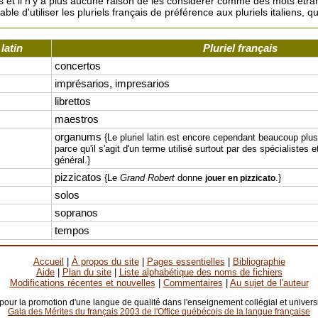
es et il n'y a plus aucune raison de les considérer comme des mots étra
rable d'utiliser les pluriels français de préférence aux pluriels italiens, qu
 latin
Pluriel français
concertos
imprésarios, impresarios
librettos
maestros
organums
{Le pluriel latin est encore cependant beaucoup plu
parce qu'il s'agit d'un terme utilisé surtout par des spécialistes e
général.}
pizzicatos
{Le
Grand Robert
donne
.}
jouer en pizzicato
solos
sopranos
tempos
Accueil
|
À propos du site
|
Pages essentielles
|
Bibliographie
Aide
|
Plan du site
|
Liste alphabétique des noms de fichiers
Modifications récentes et nouvelles
|
Commentaires
|
Au sujet de l'auteur
 pour la promotion d'une langue de qualité dans l'enseignement collégial et universi
Gala des Mérites du français 2003 de l'Office québécois de la langue française