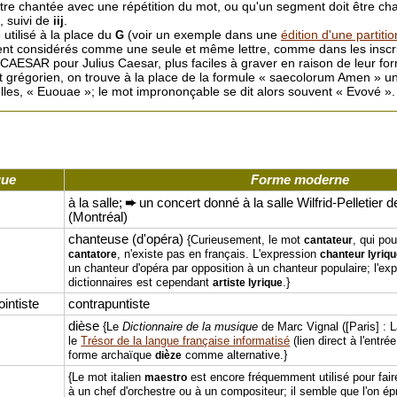
tre chantée avec une répétition du mot, ou qu'un segment doit être cha
, suivi de
.
iij
 utilisé à la place du
(voir un exemple dans une
édition d'une partitio
G
ent considérés comme une seule et même lettre, comme dans les inscrip
AESAR pour Julius Caesar, plus faciles à graver en raison de leur for
t grégorien, on trouve à la place de la formule « saecolorum Amen » u
elles, « Euouae »; le mot imprononçable se dit alors souvent « Evové ».
que
Forme moderne
à la salle;
➨
un concert donné à la salle Wilfrid-Pelletier 
(Montréal)
chanteuse (d'opéra)
{Curieusement, le mot
, qui pou
cantateur
, n'existe pas en français. L'expression
cantatore
chanteur lyriq
un chanteur d'opéra par opposition à un chanteur populaire; l'ex
dictionnaires est cependant
.}
artiste lyrique
ointiste
contrapuntiste
dièse
{Le
Dictionnaire de la musique
de Marc Vignal ([Paris] : 
le
Trésor de la langue française informatisé
(lien direct à l'entr
forme archaïque
comme alternative.}
dièze
{Le mot italien
est encore fréquemment utilisé pour fair
maestro
à un chef d'orchestre ou à un compositeur; il semble que l'on é