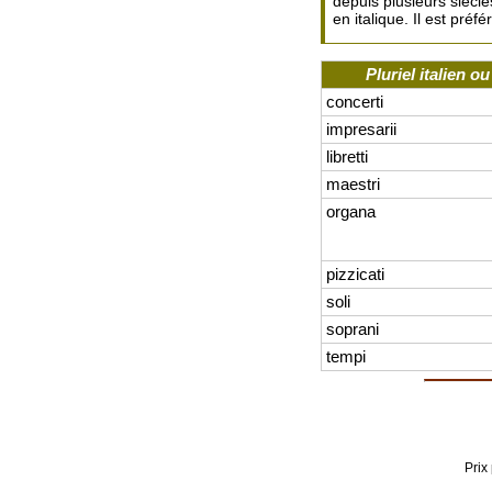
depuis plusieurs siècl
en italique. Il est préfé
Pluriel italien ou
concerti
impresarii
libretti
maestri
organa
pizzicati
soli
soprani
tempi
Prix