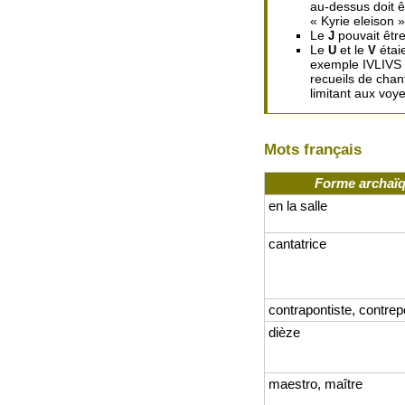
au-dessus doit ê
« Kyrie eleison »
Le
pouvait être
J
Le
et le
étai
U
V
exemple IVLIVS C
recueils de chan
limitant aux voy
Mots français
Forme archaï
en la salle
cantatrice
contrapontiste, contrep
dièze
maestro, maître