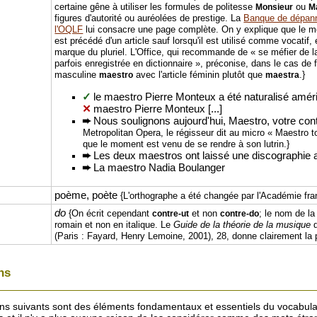
certaine gêne à utiliser les formules de politesse
ou
Monsieur
M
figures d'autorité ou auréolées de prestige. La
Banque de dépann
l'OQLF
lui consacre une page complète. On y explique que le mot
est précédé d'un article sauf lorsqu'il est utilisé comme vocatif,
marque du pluriel. L'Office, qui recommande de « se méfier de
parfois enregistrée en dictionnaire », préconise, dans le cas de
masculine
avec l'article féminin plutôt que
.}
maestro
maestra
✓
le maestro Pierre Monteux a été naturalisé amér
✕
maestro Pierre Monteux [...]
➨
Nous soulignons aujourd'hui, Maestro, votre contr
Metropolitan Opera, le régisseur dit au micro « Maestro to 
que le moment est venu de se rendre à son lutrin.}
➨
Les deux maestros ont laissé une discographie 
➨
La maestro Nadia Boulanger
poème, poète
{L'orthographe a été changée par l'Académie fra
do
{On écrit cependant
et non
; le nom de l
contre-ut
contre-do
romain et non en italique. Le
Guide de la théorie de la musique
d
(Paris : Fayard, Henry Lemoine, 2001), 28, donne clairement la p
ins
atins suivants sont des éléments fondamentaux et essentiels du vocabul