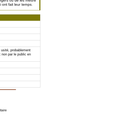
ngers ou de les mettre
i ont fait leur temps.
s usité, probablement
t non par le public en
taire