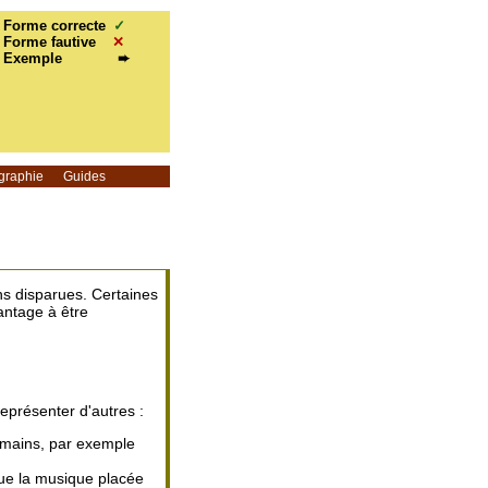
Forme correcte
✓
Forme fautive
✕
Exemple
➨
graphie
Guides
ns disparues. Certaines
antage à être
représenter d'autres :
 romains, par exemple
que la musique placée