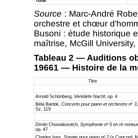
Total
Source
: Marc-André Rober
orchestre et chœur d'homm
Busoni : étude historique 
maîtrise, McGill University,
Tableau 2 — Auditions ob
19661 — Histoire de la m
Titre
Arnold Schönberg,
Verklärte Nacht
, op. 4
o
Béla Bartók,
Concerto pour piano et orchestre n
3
,
Sz. 119
o
Dmitri Chostakovitch,
Symphonie n
5 en ré mineu
op. 47
o
Charles Ives,
Sonate pour piano n
2
(« Concord, M