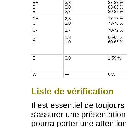
B+
3,3
87-89 %
B
3,0
83-86 %
B-
2,7
80-82 %
C+
2,3
77-79 %
C
2,0
73-76 %
C-
1,7
70-72 %
D+
1,3
66-69 %
D
1,0
60-65 %
E
0,0
1-59 %
W
—
0 %
Liste de vérification
Il est essentiel de toujours
s'assurer une présentation
pourra porter une attention