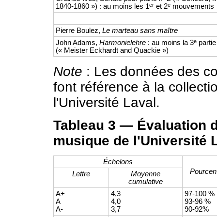
er
e
1840-1860 ») : au moins les 1
et 2
mouvements
Pierre Boulez,
Le marteau sans maître
e
John Adams,
Harmonielehre
: au moins la 3
partie
(« Meister Eckhardt and Quackie »)
Note
: Les données des col
font référence à la collect
l'Université Laval.
Tableau 3 — Évaluation d
musique de l'Université 
Échelons
Pourcen
Lettre
Moyenne
cumulative
A+
4,3
97-100 %
A
4,0
93-96 %
A-
3,7
90-92%