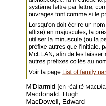
système lettre par lettre, com
ouvrages font comme si le pré
Lorsqu'on doit écrire un nom 
affixe) en majuscules, la pré
utiliser la minuscule (ou la pe
préfixe autres que l'initia
McLEAN, afin de les laisser r
autres préfixes collés au no
Voir la page
List of family n
M'Diarmid
{en réalité MacDia
Macdonald, Hugh
MacDowell, Edward