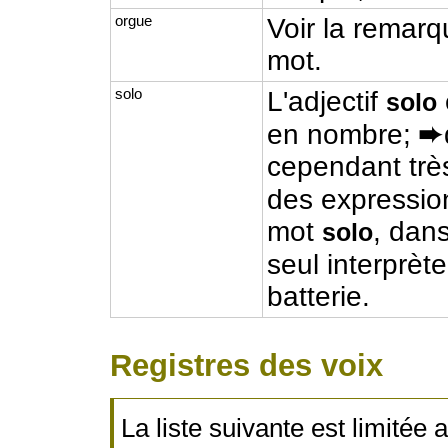
orgue
Voir la remarq
mot.
solo
L'adjectif
solo
en nombre;
➨
cependant très
des expressi
mot
, dan
solo
seul interprèt
batterie.
Registres des voix
La liste suivante est limitée