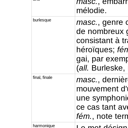
masc.
, embarr
mélodie.
burlesque
masc.
, genre
de nombreux g
consistant à t
héroïques;
fé
gai, par exem
(
all.
Burleske, 
final, finale
masc.
, derniè
mouvement d'
une symphonie,
ce cas tant av
fém.
, note ter
harmonique
Le mot désign