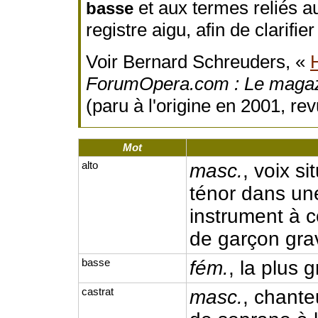
et aux termes reliés a
basse
registre aigu, afin de clarifie
Voir Bernard Schreuders, «
ForumOpera.com : Le magaz
(paru à l'origine en 2001, re
Mot
alto
masc.
, voix si
ténor dans un
instrument à 
de garçon gra
basse
fém.
, la plus
castrat
masc.
, chante