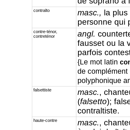
de soprano à l
contralto
masc.,
la plus
personne qui 
contre-ténor,
angl.
countert
contreténor
fausset ou la 
parfois contes
{Le mot latin
co
de complément à
polyphonique an
falsettiste
masc.
, chanteu
(
falsetto
); fals
contraltiste.
haute-contre
masc.
, chante