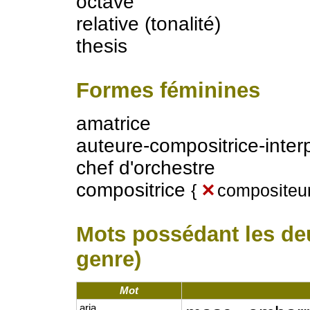
octave
relative (tonalité)
thesis
Formes féminines
amatrice
auteure-compositrice-inter
chef d'orchestre
compositrice
{
✕
compositeu
Mots possédant les deu
genre)
Mot
aria