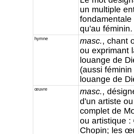
un multiple en
fondamentale p
qu'au féminin.
hymne
masc.
, chant 
ou exprimant l
louange de Die
(aussi fémini
louange de Die
œuvre
masc.
, désign
d'un artiste o
complet de Mo
ou artistique :
Chopin; les œ