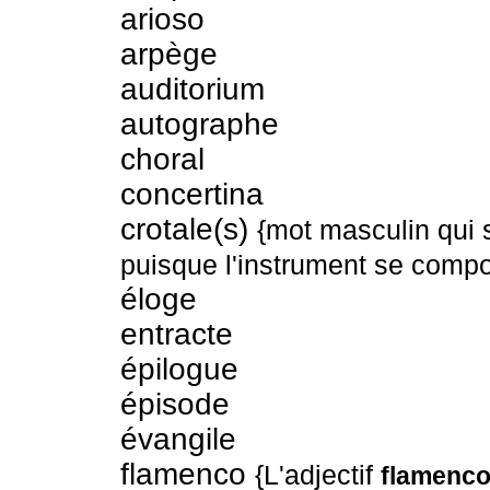
arioso
arpège
auditorium
autographe
choral
concertina
crotale(s)
{mot masculin qui s
puisque l'instrument se compo
éloge
entracte
épilogue
épisode
évangile
flamenco
{L'adjectif
flamenc