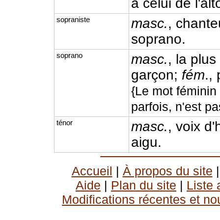
à celui de l'al
sopraniste
masc.
, chante
soprano.
soprano
masc.
, la plu
garçon;
fém
.,
{Le mot féminin
parfois, n'est 
ténor
masc.
, voix d
aigu.
Accueil
|
À propos du site
Aide
|
Plan du site
|
Liste
Modifications récentes et no