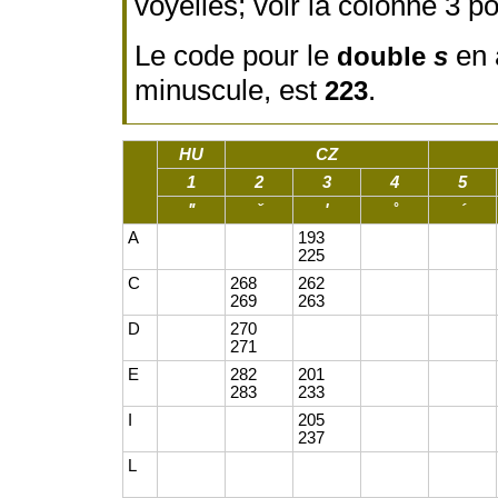
voyelles; voir la colonne 3 
Le code pour le
en 
double
s
minuscule, est
.
223
HU
CZ
1
2
3
4
5
ʺ
ˇ
ʹ
˚
ˊ
A
193
225
C
268
262
269
263
D
270
271
E
282
201
283
233
I
205
237
L