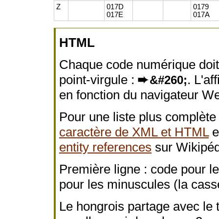
Z
017D
0179
017E
017A
HTML
Chaque code numérique doit
point-virgule :
➨
. L'af
&#260;
en fonction du navigateur Web
Pour une liste plus complète
caractère de XML et HTML
e
entity references
sur Wikipéd
Première ligne : code pour l
pour les minuscules (la cass
Le hongrois partage avec le 