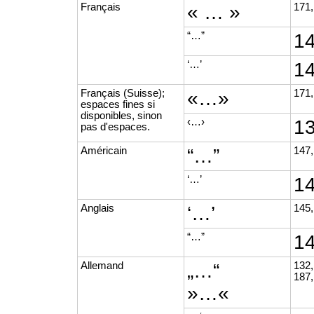
Français
« … »
171,
“…”
14
‘…’
14
Français (Suisse);
«…»
171,
espaces fines si
disponibles, sinon
‹…›
13
pas d'espaces.
Américain
“…”
147,
‘…’
14
Anglais
‘…’
145,
“…”
14
Allemand
„…“
132,
187,
»…«