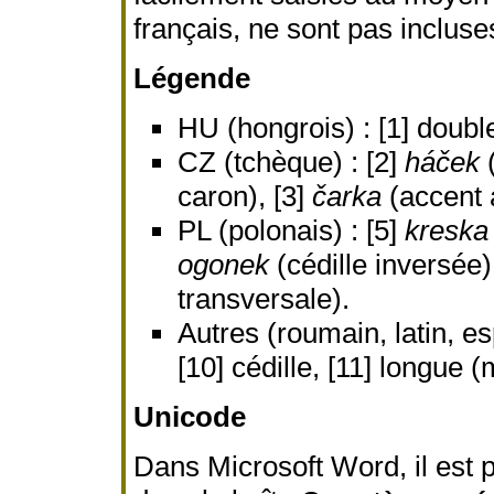
français, ne sont pas incluse
Légende
HU (hongrois) : [1] doubl
CZ (tchèque) : [2]
háček
(
caron), [3]
čarka
(accent a
PL (polonais) : [5]
kreska
ogonek
(cédille inversée)
transversale).
Autres (roumain, latin, es
[10] cédille, [11] longue (
Unicode
Dans Microsoft Word, il est p