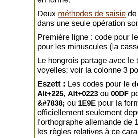
Deux
méthodes de saisie
de 
dans une seule opération son
Première ligne : code pour l
pour les minuscules (la cass
Le hongrois partage avec le 
voyelles; voir la colonne 3 p
Eszett :
Les codes pour le
d
,
ou
po
Alt+225
Alt+0223
00DF
ou
pour la for
&#7838;
1E9E
officiellement seulement dep
l'orthographe allemande de
les règles relatives à ce cara