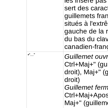
les insère pas
sert des carac
guillemets fra
situés à l'ext
gauche de la 
du bas du clav
canadien-franç
•“…”
Guillemet ouvr
Ctrl+Maj+" (gu
droit), Maj+" (
droit)
Guillemet ferm
Ctrl+Maj+Apos
Maj+" (guilleme