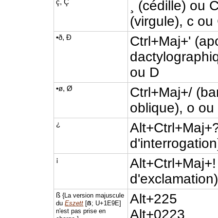
ç, Ç
¸ (cédille) ou C
(virgule), c ou
•ð, Ð
Ctrl+Maj+' (a
dactylographiq
ou D
•ø, Ø
Ctrl+Maj+/ (ba
oblique), o ou
¿
Alt+Ctrl+Maj+?
d'interrogation
¡
Alt+Ctrl+Maj+!
d'exclamation
ß
Alt+225
{La version majuscule
du
Eszett
[
; U+1E9E]
ẞ
Alt+0223
n'est pas prise en