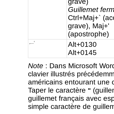
grave)
Guillemet ferm
Ctrl+Maj+` (ac
grave), Maj+'
(apostrophe)
‚…‘
Alt+0130
Alt+0145
Note
: Dans Microsoft Word, 
clavier illustrés précédem
américains entourant une 
Taper le caractère
(guille
"
guillemet français avec es
simple caractère de guille