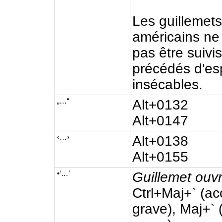
Les guillemet
américains ne
pas être suivis
précédés d'e
insécables.
„…“
Alt+0132
Alt+0147
‹…›
Alt+0138
Alt+0155
•‘…’
Guillemet ouvr
Ctrl+Maj+` (ac
grave), Maj+` 