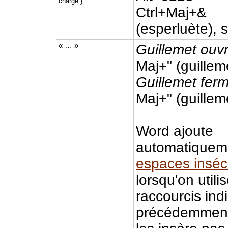
charge.}
Ctrl+Maj+&
(esperluète), 
« … »
Guillemet ouvr
Maj+" (guilleme
Guillemet ferm
Maj+" (guilleme
Word ajoute
automatiquem
espaces inséc
lorsqu'on utili
raccourcis ind
précédemment.