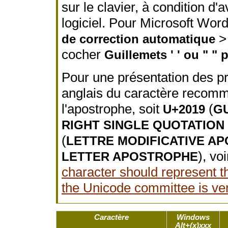
sur le clavier, à condition d
logiciel. Pour Microsoft Word
de correction automatique
cocher
Guillemets ' ' ou " " 
Pour une présentation des pro
anglais du caractère recom
l'apostrophe, soit
(
U+2019
G
RIGHT SINGLE QUOTATION
(
LETTRE MODIFICATIVE A
), vo
LETTER APOSTROPHE
character should represent 
the Unicode committee is ve
Caractère
Windows
Alt+(x)xxx