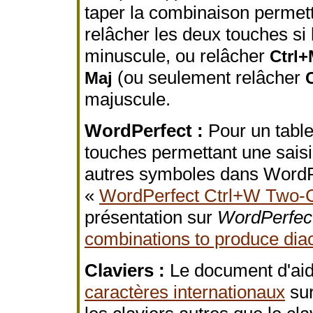
taper la combinaison permetta
relâcher les deux touches si 
minuscule, ou relâcher
Ctrl+
(ou seulement relâcher
Maj
C
majuscule.
WordPerfect :
Pour un table
touches permettant une saisi
autres symboles dans WordP
«
WordPerfect Ctrl+W Two-C
présentation sur
WordPerfect
combinations to produce diac
Claviers :
Le document d'ai
caractères internationaux
sur