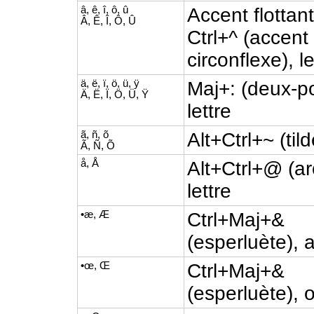
â, ê, î, ô, û
Accent flottan
Â, Ê, Î, Ô, Û
Ctrl+^ (accent
circonflexe), le
ä, ë, ï, ö, ü, ÿ
Maj+: (deux-po
Ä, Ë, Ï, Ö, Ü, Ÿ
lettre
ã, ñ, õ
Alt+Ctrl+~ (tild
Ã, Ñ, Õ
å, Å
Alt+Ctrl+@ (ar
lettre
•æ, Æ
Ctrl+Maj+&
(esperluète), 
•œ, Œ
Ctrl+Maj+&
(esperluète), 