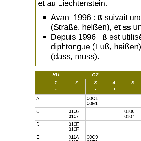
et au Liechtenstein.
Avant 1996 :
suivait un
ß
(Straße, heißen), et
un
ss
Depuis 1996 :
est utili
ß
diphtongue (Fuß, heißen)
(dass, muss).
HU
CZ
1
2
3
4
5
ʺ
ˇ
ʹ
˚
ˊ
A
00C1
00E1
C
0106
0106
0107
0107
D
010E
010F
E
011A
00C9