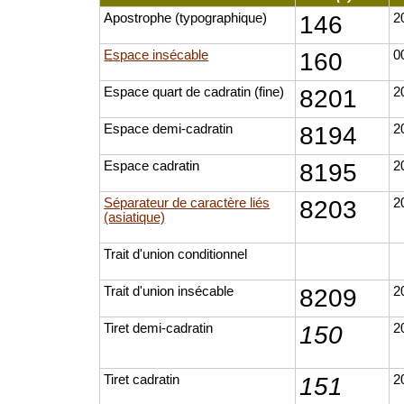
Apostrophe (typographique)
146
2
Espace insécable
160
0
Espace quart de cadratin (fine)
8201
2
Espace demi-cadratin
8194
2
Espace cadratin
8195
2
Séparateur de caractère liés
8203
2
(asiatique)
Trait d'union conditionnel
Trait d'union insécable
8209
2
Tiret demi-cadratin
150
2
Tiret cadratin
151
2