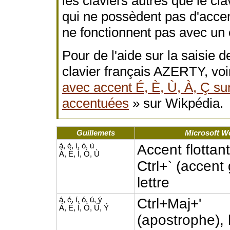
les claviers autres que le cl
qui ne possèdent pas d'accen
ne fonctionnent pas avec un c
Pour de l'aide sur la saisie
clavier français AZERTY, vo
avec accent É, È, Ù, À, Ç s
accentuées
» sur Wikpédia.
Guillemets
Microsoft W
à, è, ì, ò, ù
Accent flottan
À, È, Ì, Ò, Ù
Ctrl+` (accent
lettre
á, é, í, ó, ú, ý
Ctrl+Maj+'
Á, É, Í, Ó, Ú, Ý
(apostrophe), l